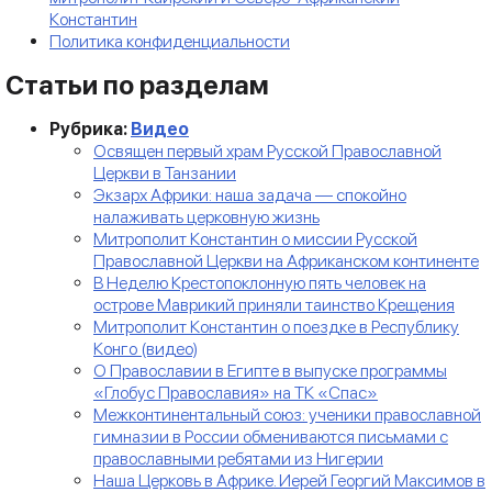
Константин
Политика конфиденциальности
Статьи по разделам
Рубрика:
Видео
Освящен первый храм Русской Православной
Церкви в Танзании
Экзарх Африки: наша задача — спокойно
налаживать церковную жизнь
Митрополит Константин о миссии Русской
Православной Церкви на Африканском континенте
В Неделю Крестопоклонную пять человек на
острове Маврикий приняли таинство Крещения
Митрополит Константин о поездке в Республику
Конго (видео)
О Православии в Египте в выпуске программы
«Глобус Православия» на ТК «Спас»
Межконтинентальный союз: ученики православной
гимназии в России обмениваются письмами с
православными ребятами из Нигерии
Наша Церковь в Африке. Иерей Георгий Максимов в