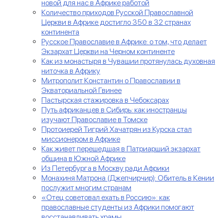
новой для нас в Африке работой
Количество приходов Русской Православной
Церкви в Африке достигло 350 в 32 странах
континента
Русское Православие в Африке: о том, что делает
Экзархат Церкви на Черном континенте
Как из монастыря в Чувашии протянулась духовная
ниточка в Африку
Митрополит Константин о Православии в
Экваториальной Гвинее
Пастырская стажировка в Чебоксарах
Путь африканцев в Сибирь: как иностранцы
изучают Православие в Томске
Протоиерей Тигрий Хачатрян из Курска стал
миссионером в Африке
Как живет перешедшая в Патриарший экзархат
община в Южной Африке
Из Петербурга в Москву ради Африки
Монахиня Матрона (Джепчирчир): Обитель в Кении
послужит многим странам
«Отец советовал ехать в Россию»: как
православные студенты из Африки помогают
восстанавливать храмы