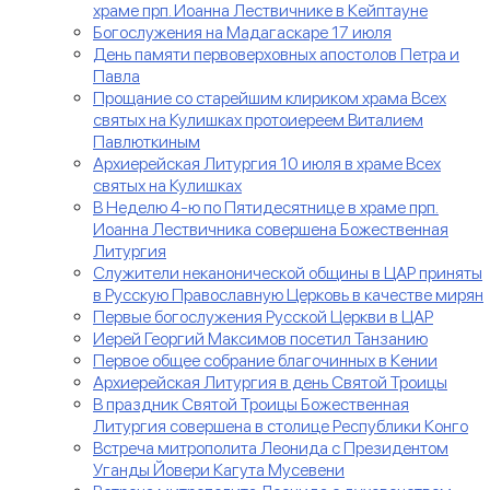
храме прп. Иоанна Лествичнике в Кейптауне
Богослужения на Мадагаскаре 17 июля
День памяти первоверховных апостолов Петра и
Павла
Прощание со старейшим клириком храма Всех
святых на Кулишках протоиереем Виталием
Павлюткиным
Архиерейская Литургия 10 июля в храме Всех
святых на Кулишках
В Неделю 4-ю по Пятидесятнице в храме прп.
Иоанна Лествичника совершена Божественная
Литургия
Служители неканонической общины в ЦАР приняты
в Русскую Православную Церковь в качестве мирян
Первые богослужения Русской Церкви в ЦАР
Иерей Георгий Максимов посетил Танзанию
Первое общее собрание благочинных в Кении
Архиерейская Литургия в день Святой Троицы
В праздник Святой Троицы Божественная
Литургия совершена в столице Республики Конго
Встреча митрополита Леонида с Президентом
Уганды Йовери Кагута Мусевени