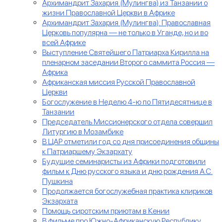
Архимандрит Захария (Мулингва) из Танзании о
жизни Православной Церкви в Африке
Архимандрит Захария (Мулингва): Православная
Церковь популярна — не только в Уганде, но и во
всей Африке
Выступление Святейшего Патриарха Кирилла на
пленарном заседании Второго саммита Россия —
Африка
Африканская миссия Русской Православной
Церкви
Богослужение в Неделю 4-ю по Пятидесятнице в
Танзании
Председатель Миссионерского отдела совершил
Литургию в Мозамбике
В ЦАР отметили год со дня присоединения общины
к Патриаршему Экзархату
Будущие семинаристы из Африки подготовили
фильм к Дню русского языка и дню рождения А.С.
Пушкина
Продолжается богослужебная практика клириков
Экзархата
Помощь сиротским приютам в Кении
В фильме про Южно-Африканскую Республику