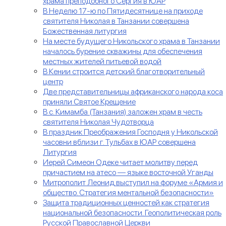
храма преподобного Сергия в ЮАР
В Неделю 17-ю по Пятидесятнице на приходе
святителя Николая в Танзании совершена
Божественная литургия
На месте будущего Никольского храма в Танзании
началось бурение скважины для обеспечения
местных жителей питьевой водой
В Кении строится детский благотворительный
центр
Две представительницы африканского народа коса
приняли Святое Крещение
В с. Кимамба (Танзания) заложен храм в честь
святителя Николая Чудотворца
В праздник Преображения Господня у Никольской
часовни вблизи г. Тульбах в ЮАР совершена
Литургия
Иерей Симеон Одеке читает молитву перед
причастием на атесо — языке восточной Уганды
Митрополит Леонид выступил на форуме «Армия и
общество. Стратегия ментальной безопасности»
Защита традиционных ценностей как стратегия
национальной безопасности. Геополитическая роль
Русской Православной Церкви