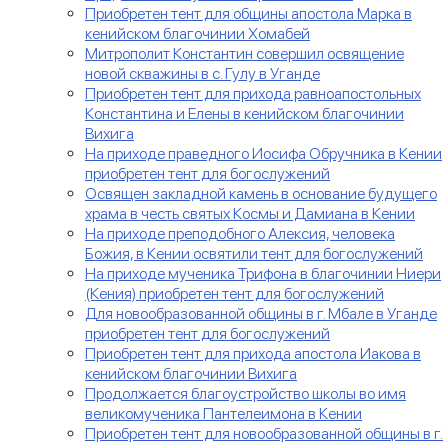
Приобретен тент для общины апостола Марка в
кенийском благочинии Хомабей
Митрополит Константин совершил освящение
новой скважины в с. Гулу в Уганде
Приобретен тент для прихода равноапостольных
Константина и Елены в кенийском благочинии
Вихига
На приходе праведного Иосифа Обручника в Кении
приобретен тент для богослужений
Освящен закладной камень в основание будущего
храма в честь святых Космы и Дамиана в Кении
На приходе преподобного Алексия, человека
Божия, в Кении освятили тент для богослужений
На приходе мученика Трифона в благочинии Ниери
(Кения) приобретен тент для богослужений
Для новообразованной общины в г. Мбале в Уганде
приобретен тент для богослужений
Приобретен тент для прихода апостола Иакова в
кенийском благочинии Вихига
Продолжается благоустройство школы во имя
великомученика Пантелеимона в Кении
Приобретен тент для новообразованной общины в г.