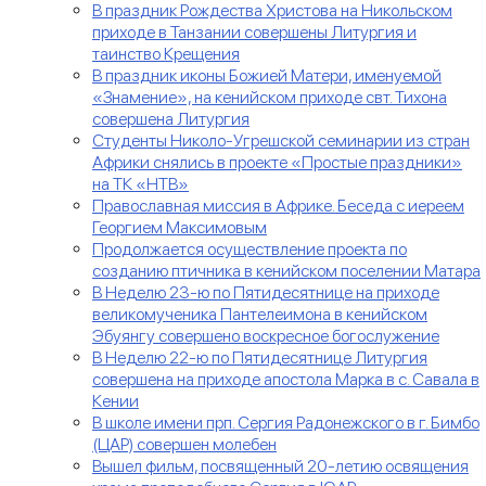
В праздник Рождества Христова на Никольском
приходе в Танзании совершены Литургия и
таинство Крещения
В праздник иконы Божией Матери, именуемой
«Знамение», на кенийском приходе свт. Тихона
совершена Литургия
Студенты Николо-Угрешской семинарии из стран
Африки снялись в проекте «Простые праздники»
на ТК «НТВ»
Православная миссия в Африке. Беседа с иереем
Георгием Максимовым
Продолжается осуществление проекта по
созданию птичника в кенийском поселении Матара
В Неделю 23-ю по Пятидесятнице на приходе
великомученика Пантелеимона в кенийском
Эбуянгу совершено воскресное богослужение
В Неделю 22-ю по Пятидесятнице Литургия
совершена на приходе апостола Марка в с. Савала в
Кении
В школе имени прп. Сергия Радонежского в г. Бимбо
(ЦАР) совершен молебен
Вышел фильм, посвященный 20-летию освящения