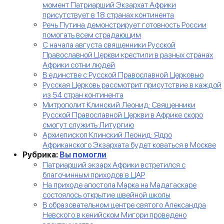
момент Патриарший Экзархат Африки
присутствует в 18 странах континента
Речь Путина демонстрирует готовность России
помогать всем страдающим
С начала августа священники Русской
Православной Церкви крестили в разных странах
Африки сотни людей
В единстве с Русской Православной Церковью
Русская Церковь рассмотрит присутствие в каждой
из 54 стран континента
Митрополит Клинский Леонид: Священники
Русской Православной Церкви в Африке скоро
смогут служить Литургию
Архиепископ Клинский Леонид: Ядро
Африканского Экзархата будет коваться в Москве
Рубрика:
Вы помогли
Патриарший экзарх Африки встретился с
благочинным приходов в ЦАР
На приходе апостола Марка на Мадагаскаре
состоялось открытие швейной школы
В образовательном центре святого Александра
Невского в кенийском Мигори проведено