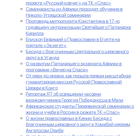
проекте «Русский ковчег» на ТК «Спас»
Семинаристы из Африки проходят обучение в
Николо-Угрешской семинарии
Проповедь митрополита Константина в 17-ю
годовщину интронизации Святейшего Патриарха
Кирилла
Епископ Евфимий о Православии в Египте на
портале «Экзегет»
Беседа с благочинным Центрального церковного
округа в Уганде
О развитии Патриаршего экзархата Африки в
программе «Вечер на Спасе»
От реки до океана: как прошла первая масштабная
гуманитарная миссия Русской Православной
Церкви в Конго
Репортаж RT об освящении часовни
великомученика Георгия Победоносца в Мали
Африканские студенты Перервинской семинарии о
жизни и учебе в России в сюжете ТК «Спас»
О жизни православных в Кении. Беседа с
благочинным церковного округа Хомабэй иереем
Ангелосом Орибе