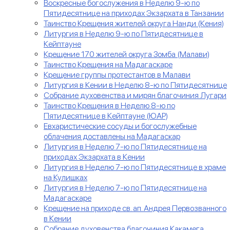
Воскресные богослужения в Неделю 9-ю по
Пятидесятнице на приходах Экзархата в Танзании
Таинство Крещения жителей округа Нанди (Кения)
Литургия в Неделю 9-ю по Пятидесятнице в
Кейптауне
Крещение 170 жителей округа Зомба (Малави)
Таинство Крещения на Мадагаскаре
Крещение группы протестантов в Малави
Литургия в Кении в Неделю 8-ю по Пятидесятнице
Собрание духовенства и мирян благочиния Лугари
Таинство Крещения в Неделю 8-ю по
Пятидесятнице в Кейптауне (ЮАР)
Евхаристические сосуды и богослужебные
облачения доставлены на Мадагаскар
Литургия в Неделю 7-ю по Пятидесятнице на
приходах Экзархата в Кении
Литургия в Неделю 7-ю по Пятидесятнице в храме
на Кулишках
Литургия в Неделю 7-ю по Пятидесятнице на
Мадагаскаре
Крещение на приходе св. ап. Андрея Первозванного
в Кении
Собрание духовенства благочиния Какамега