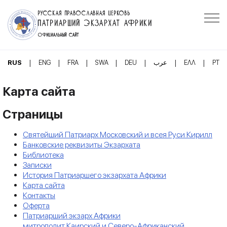
РУССКАЯ ПРАВОСЛАВНАЯ ЦЕРКОВЬ
ПАТРИАРШИЙ ЭКЗАРХАТ АФРИКИ
ОФИЦИАЛЬНЫЙ САЙТ
|
|
|
|
|
|
|
RUS
ENG
FRA
SWA
DEU
عرب
ΕΛΛ
PT
Карта сайта
Страницы
Cвятейший Патриарх Московский и всея Руси Кирилл
Банковские реквизиты Экзархата
Библиотека
Записки
История Патриаршего экзархата Африки
Карта сайта
Контакты
Оферта
Патриарший экзарх Африки
митрополит Каирский и Северо-Африканский