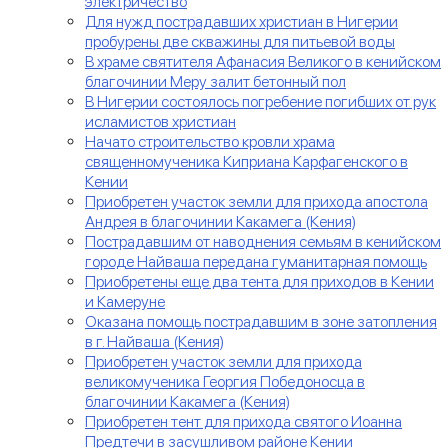
электричество
Для нужд пострадавших христиан в Нигерии
пробурены две скважины для питьевой воды
В храме святителя Афанасия Великого в кенийском
благочинии Меру залит бетонный пол
В Нигерии состоялось погребение погибших от рук
исламистов христиан
Начато строительство кровли храма
священномученика Киприана Карфагенского в
Кении
Приобретен участок земли для прихода апостола
Андрея в благочинии Какамега (Кения)
Пострадавшим от наводнения семьям в кенийском
городе Найваша передана гуманитарная помощь
Приобретены еще два тента для приходов в Кении
и Камеруне
Оказана помощь пострадавшим в зоне затопления
в г. Найваша (Кения)
Приобретен участок земли для прихода
великомученика Георгия Победоносца в
благочинии Какамега (Кения)
Приобретен тент для прихода святого Иоанна
Предтечи в засушливом районе Кении