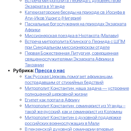
Встреча митрополита Леонида с духовенством
Экзархата в Уганде
Катехизаторские беседы на приходе св. Иосифа в
Ати-Иков Ушонго (Нигерия)
Пасхальные богослужения на приходах Экзархата
Африки
Миссионерская поездка в Нхотакота (Малави)
Встреча митрополита Клинского Леонида с ШПМ
при Синодальном миссионерском отделе
Первая Божественная Литургия, совершенная
священнослужителями Экзархата Африки в
Танзании
Рубрика:
Пресса о нас
Как Русская Церковь помогает африканцам,
пострадавшим от стихийных бедствий
Митрополит Константин: наша задача — устроение
полноценной церковной жизни
Египет как портал в Африку
Митрополит Константин: семинарист из Уганды –
такой же русский, как и семинарист из Коломны
Митрополит Константин о духовной поддержке
российских военнослужащих в Мали
В пензенской духовной семинарии впервые