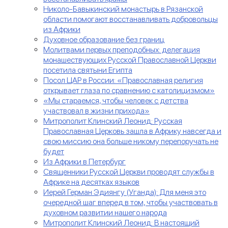
Николо-Бавыкинский монастырь в Рязанской
области помогают восстанавливать добровольцы
из Африки
Духовное образование без границ
Молитвами первых преподобных: делегация
монашествующих Русской Православной Церкви
посетила святыни Египта
Посол ЦАР в России: «Православная религия
открывает глаза по сравнению с католицизмом»
«Мы стараемся, чтобы человек с детства
участвовал в жизни прихода»
Митрополит Клинский Леонид: Русская
Православная Церковь зашла в Африку навсегда и
свою миссию она больше никому перепоручать не
будет
Из Африки в Петербург
Священники Русской Церкви проводят службы в
Африке на десятках языков
Иерей Герман Эдиянгу (Уганда): Для меня это
очередной шаг вперед в том, чтобы участвовать в
духовном развитии нашего народа
Митрополит Клинский Леонид: В настоящий