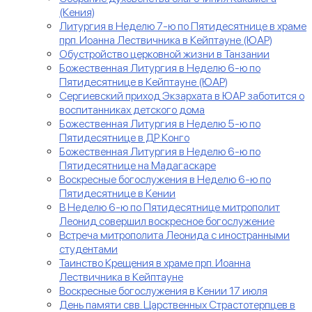
(Кения)
Литургия в Неделю 7-ю по Пятидесятнице в храме
прп. Иоанна Лествичника в Кейптауне (ЮАР)
Обустройство церковной жизни в Танзании
Божественная Литургия в Неделю 6-ю по
Пятидесятнице в Кейптауне (ЮАР)
Сергиевский приход Экзархата в ЮАР заботится о
воспитанниках детского дома
Божественная Литургия в Неделю 5-ю по
Пятидесятнице в ДР Конго
Божественная Литургия в Неделю 6-ю по
Пятидесятнице на Мадагаскаре
Воскресные богослужения в Неделю 6-ю по
Пятидесятнице в Кении
В Неделю 6-ю по Пятидесятнице митрополит
Леонид совершил воскресное богослужение
Встреча митрополита Леонида с иностранными
студентами
Таинство Крещения в храме прп. Иоанна
Лествичника в Кейптауне
Воскресные богослужения в Кении 17 июля
День памяти свв. Царственных Страстотерпцев в