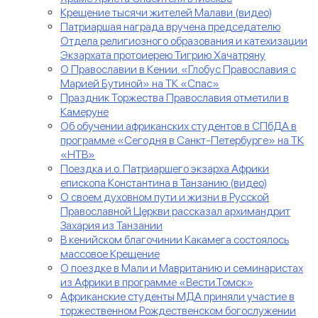
Крещение тысячи жителей Малави (видео)
Патриаршая награда вручена председателю
Отдела религиозного образования и катехизации
Экзархата протоиерею Тигрию Хачатряну
О Православии в Кении. «Глобус Православия с
Марией Бутиной» на ТК «Спас»
Праздник Торжества Православия отметили в
Камеруне
Об обучении африканских студентов в СПбДА в
программе «Сегодня в Санкт-Петербурге» на ТК
«НТВ»
Поездка и.о. Патриаршего экзарха Африки
епископа Константина в Танзанию (видео)
О своем духовном пути и жизни в Русской
Православной Церкви рассказал архимандрит
Захария из Танзании
В кенийском благочинии Какамега состоялось
массовое Крещение
О поездке в Мали и Мавританию и семинаристах
из Африки в программе «Вести.Томск»
Африканские студенты МДА приняли участие в
торжественном Рождественском богослужении