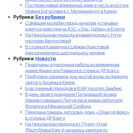
Построен новый временный храм в честь апостола
Иоанна Богослова в с. Мичиамикуру в Кении
Рубрика:
Без рубрики
Совершен молебен перед началом установки
корпуса реактора на АЭС «Эль-Дабаа» в Египте
На Никольском приходе в камерунском с. Нтуи
построен баптистерий
В столице Камеруна к Церкви Христовой
присоединились шестнадцать человек
Рубрика:
Новости
Проведены отделочные работы во временном
храме Архангела Рафаила в столице ДР Конго
Пробурена скважина для чистой воды на приходе
святого Зосимы в Кении
Благочинный приходов в ЮАР посетил Замбию
В день своего рождения Патриарший экзарх
Африки совершил Литургию в храме святителя
Филиппа в Мещанской Слободе
Передана помощь детскому дому «Оран ля форс»
в столице ДР Конго
На Никольском приходе в г. Пуэнт-Нуар
(Республика Конго) начались занятия по