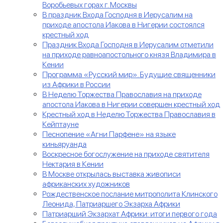
Воробьевых горах г. Москвы
В праздник Входа Господня в Иерусалим на
приходе апостола Иакова в Нигерии состоялся
крестный ход
Праздник Входа Господня в Иерусалим отметили
на приходе равноапостольного князя Владимира в
Кении
Программа «Русский мир». Будущие священники
из Африки в России
В Неделю Торжества Православия на приходе
апостола Иакова в Нигерии совершен крестный ход
Крестный ход в Неделю Торжества Православия в
Кейптауне
Песнопение «Агни Парфене» на языке
киньяруанда
Воскресное богослужение на приходе святителя
Нектария в Кении
В Москве открылась выставка живописи
африканских художников
Рождественское послание митрополита Клинского
Леонида, Патриаршего Экзарха Африки
Патриарший Экзархат Африки: итоги первого года