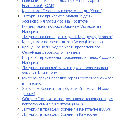
Паломническая поездка в храм прп. Марии
Египетской (ЮАР)
Крещение 19 человек в округе Нанди (Кения)
Литургия на приходах в Малави в день
Усекновения главы Иоанна Предтечи
Гуманитарная помощь общинам Экзархата в
Нигерии
Литургия на приходе в округе Чирадзулу (Малави)
Крещение и встречи в штате Бенуэ (Нигерия)
Крещение на приходе в честь преподобного
Серафима Саровского (Танзания)
Встреча с временным поверенным в делах России в
Нигерии
Литургия на английском и церковнославянском
языках в Кейптауне
Миссионерская поездка иерея Георгия Максимова
в Нигерию
Храм блж. Ксении Петербургской в округе Ньери
(Кения)
Общине Экзархата предоставлено помещение для
богослужений в г. Кейптаун (ЮАР)
Литургия в праздник Успения в Кейптауне (ЮАР)
Литургия в праздник Успения в Камеруне