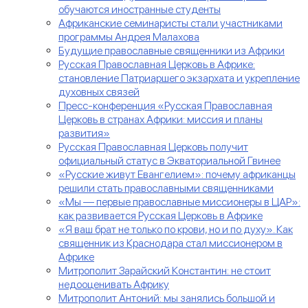
обучаются иностранные студенты
Африканские семинаристы стали участниками
программы Андрея Малахова
Будущие православные священники из Африки
Русская Православная Церковь в Африке:
становление Патриаршего экзархата и укрепление
духовных связей
Пресс-конференция «Русская Православная
Церковь в странах Африки: миссия и планы
развития»
Русская Православная Церковь получит
официальный статус в Экваториальной Гвинее
«Русские живут Евангелием»: почему африканцы
решили стать православными священниками
«Мы — первые православные миссионеры в ЦАР»:
как развивается Русская Церковь в Африке
«Я ваш брат не только по крови, но и по духу». Как
священник из Краснодара стал миссионером в
Африке
Митрополит Зарайский Константин: не стоит
недооценивать Африку
Митрополит Антоний: мы занялись большой и