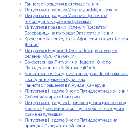
Таинство Крещения в столице Кении
Литургия в праздник Успения на Мадагаскаре
Литургия в праздник Успения Пресвятой
Богородицы в храме на Кулишках
Литургия в праздник Успения Пресвятой
Богородицы на приходах Экзархата в Кении
Крещение на приходе свт. Афанасия в округе Кисии
(Кения)
Литургия в Неделю 10-ю по Пятидесятницы в
селении Мулинга (Кения)
Божественная Литургия в Неделю 10-ю по
Пятидесятнице в Кейптауне (ЮАР)
Божественная Литургия в праздник Преображения
Господня в храме на Кулишках
Таинство Крещения в г. Яунде (Камерун)
Литургия в Неделю 9-ю по Пятидесятнице в Кении
Собрание мирян в Нигерии
Литургия в праздник Происхождения (изнесения)
Честных Древ Животворящего Креста Господня в
храме на Кулишках
Литургия в Неделю 9-ю по Пятидесятнице на
приходах Экзархата в Малави