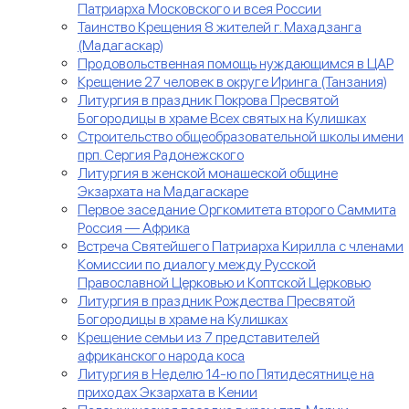
Патриарха Московского и всея России
Таинство Крещения 8 жителей г. Махадзанга
(Мадагаскар)
Продовольственная помощь нуждающимся в ЦАР
Крещение 27 человек в округе Иринга (Танзания)
Литургия в праздник Покрова Пресвятой
Богородицы в храме Всех святых на Кулишках
Строительство общеобразовательной школы имени
прп. Сергия Радонежского
Литургия в женской монашеской общине
Экзархата на Мадагаскаре
Первое заседание Оргкомитета второго Саммита
Россия — Африка
Встреча Святейшего Патриарха Кирилла с членами
Комиссии по диалогу между Русской
Православной Церковью и Коптской Церковью
Литургия в праздник Рождества Пресвятой
Богородицы в храме на Кулишках
Крещение семьи из 7 представителей
африканского народа коса
Литургия в Неделю 14-ю по Пятидесятнице на
приходах Экзархата в Кении