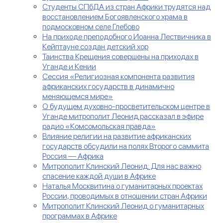
Студенты СПбДА из стран Африки трудятся над
восстановлением Богоявленского храма в
подмосковном селе Глебово
На приходе преподобного Иоанна Лествичника в
Кейптауне создан детский хор
Таинства Крещения совершены на приходах в
Уганде и Кении
Сессия «Религиозная компонента развития
африканских государств в динамично
меняющемся мире»
О будущем духовно-просветительском центре в
Уганде митрополит Леонид рассказал в эфире
радио «Комсомольская правда»
Влияние религии на развитие африканских
государств обсудили на полях Второго саммита
Россия — Африка
Митрополит Клинский Леонид: Для нас важно
спасение каждой души в Африке
Наталья Москвитина о гуманитарных проектах
России, проводимых в отношении стран Африки
Митрополит Клинский Леонид о гуманитарных
программах в Африке