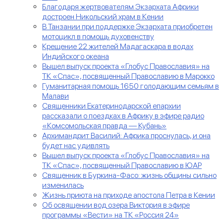
Благодаря жертвователям Экзархата Африки
достроен Никольский храм в Кении
В Танзании при поддержке Экзархата приобретен
мотоцикл в помощь духовенству
Крещение 22 жителей Мадагаскара в водах
Индийского океана
Вышел выпуск проекта «Глобус Православия» на
ТК «Спас», посвященный Православию в Марокко
Гуманитарная помощь 1650 голодающим семьям в
Малави
Священники Екатеринодарской епархии
рассказали о поездках в Африку в эфире радио
«Комсомольская правда — Кубань»
Архимандрит Василий: Африка проснулась, и она
будет нас удивлять
Вышел выпуск проекта «Глобус Православия» на
ТК «Спас», посвященный Православию в ЮАР
Священник в Буркина-Фасо: жизнь общины сильно
изменилась
Жизнь приюта на приходе апостола Петра в Кении
Об освящении вод озера Виктория в эфире
программы «Вести» на ТК «Россия 24»