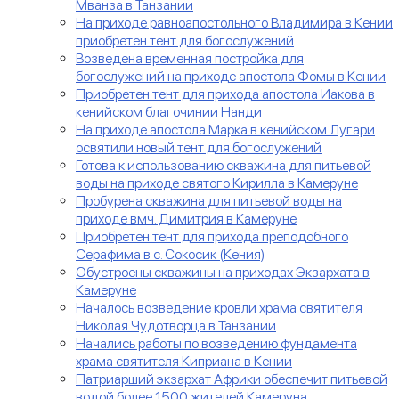
Мванза в Танзании
На приходе равноапостольного Владимира в Кении
приобретен тент для богослужений
Возведена временная постройка для
богослужений на приходе апостола Фомы в Кении
Приобретен тент для прихода апостола Иакова в
кенийском благочинии Нанди
На приходе апостола Марка в кенийском Лугари
освятили новый тент для богослужений
Готова к использованию скважина для питьевой
воды на приходе святого Кирилла в Камеруне
Пробурена скважина для питьевой воды на
приходе вмч. Димитрия в Камеруне
Приобретен тент для прихода преподобного
Серафима в с. Сокосик (Кения)
Обустроены скважины на приходах Экзархата в
Камеруне
Началось возведение кровли храма святителя
Николая Чудотворца в Танзании
Начались работы по возведению фундамента
храма святителя Киприана в Кении
Патриарший экзархат Африки обеспечит питьевой
водой более 1500 жителей Камеруна