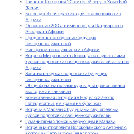
Таинство Крещения 20 жителей округа Хома Бэй
(Кения)
Богослужебная практика для ставленников из
Африки
Освящение 200 антиминсов для Патриаршего
Экзархата Африки
Продолжается обучение будущих
священнослужителей
Чин приема послушницы из Африки
Встреча Митрополита Леонида со слушателями
курсов подготовки священнослужителей из стран
Африки
Занятия на курсах подготовки будущих
священнослужителей
Общеобразовательные курсы для православной
молодежи в Танзании
Божественная Литургия в Неделю 22-ю по
Пятидесятнице в храме на Кулишках
Встречи в Малави с будущими слушателями
курсов подготовки священнослужителей
Гуманитарная помощь верующим в Малави
Встреча митрополита Волоколамского Антония с
Коптским Патриархом Тавадросом II