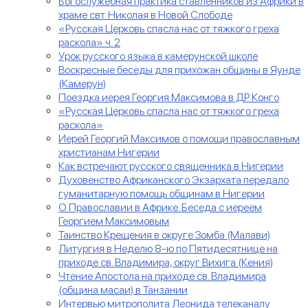
Богослужебная практика ставленников из Африки в
храме свт. Николая в Новой Слободе
«Русская Церковь спасла нас от тяжкого греха
раскола» ч. 2
Урок русского языка в камерунской школе
Воскресные беседы для прихожан общины в Яунде
(Камерун)
Поездка иерея Георгия Максимова в ДР Конго
«Русская Церковь спасла нас от тяжкого греха
раскола»
Иерей Георгий Максимов о помощи православным
христианам Нигерии
Как встречают русского священника в Нигерии
Духовенство Африканского Экзархата передало
гуманитарную помощь общинам в Нигерии
О Православии в Африке. Беседа с иереем
Георгием Максимовым
Таинство Крещения в округе Зомба (Малави)
Литургия в Неделю 8-ю по Пятидесятнице на
приходе св. Владимира, округ Вихига (Кения)
Чтение Апостола на приходе св. Владимира
(община масаи) в Танзании
Интервью митрополита Леонида телеканалу