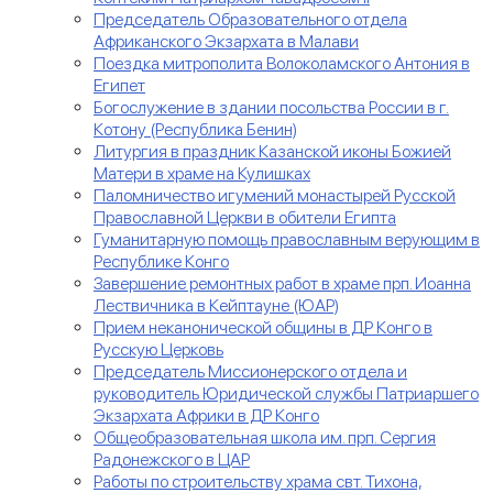
Председатель Образовательного отдела
Африканского Экзархата в Малави
Поездка митрополита Волоколамского Антония в
Египет
Богослужение в здании посольства России в г.
Котону (Республика Бенин)
Литургия в праздник Казанской иконы Божией
Матери в храме на Кулишках
Паломничество игумений монастырей Русской
Православной Церкви в обители Египта
Гуманитарную помощь православным верующим в
Республике Конго
Завершение ремонтных работ в храме прп. Иоанна
Лествичника в Кейптауне (ЮАР)
Прием неканонической общины в ДР Конго в
Русскую Церковь
Председатель Миссионерского отдела и
руководитель Юридической службы Патриаршего
Экзархата Африки в ДР Конго
Общеобразовательная школа им. прп. Сергия
Радонежского в ЦАР
Работы по строительству храма свт. Тихона,