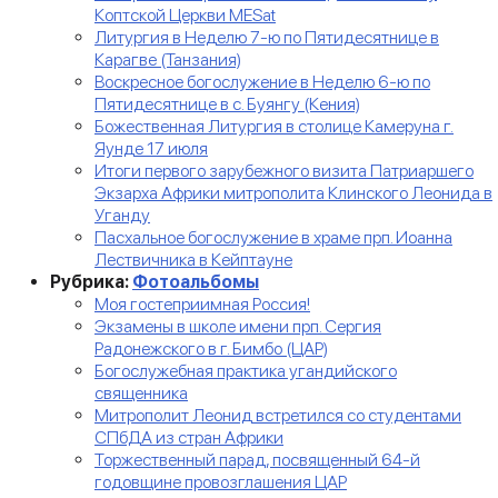
Коптской Церкви MESat
Литургия в Неделю 7-ю по Пятидесятнице в
Карагве (Танзания)
Воскресное богослужение в Неделю 6-ю по
Пятидесятнице в с. Буянгу (Кения)
Божественная Литургия в столице Камеруна г.
Яунде 17 июля
Итоги первого зарубежного визита Патриаршего
Экзарха Африки митрополита Клинского Леонида в
Уганду
Пасхальное богослужение в храме прп. Иоанна
Лествичника в Кейптауне
Рубрика:
Фотоальбомы
Моя гостеприимная Россия!
Экзамены в школе имени прп. Сергия
Радонежского в г. Бимбо (ЦАР)
Богослужебная практика угандийского
священника
Митрополит Леонид встретился со студентами
СПбДА из стран Африки
Торжественный парад, посвященный 64-й
годовщине провозглашения ЦАР