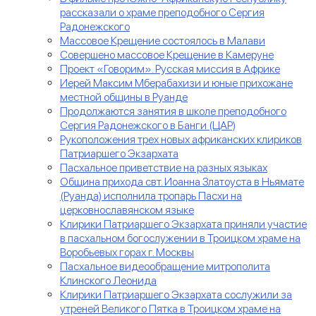
рассказали о храме преподобного Сергия
Радонежского
Массовое Крещение состоялось в Малави
Совершено массовое Крещение в Камеруне
Проект «Говорим». Русская миссия в Африке
Иерей Максим Мберабахизи и юные прихожане
местной общины в Руанде
Продолжаются занятия в школе преподобного
Сергия Радонежского в Банги (ЦАР)
Рукоположения трех новых африканских клириков
Патриаршего Экзархата
Пасхальное приветствие на разных языках
Община прихода свт. Иоанна Златоуста в Ньямате
(Руанда) исполнила тропарь Пасхи на
церковнославянском языке
Клирики Патриаршего Экзархата приняли участие
в пасхальном богослужении в Троицком храме на
Воробьевых горах г. Москвы
Пасхальное видеообращение митрополита
Клинского Леонида
Клирики Патриаршего Экзархата сослужили за
утреней Великого Пятка в Троицком храме на