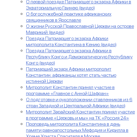
О первой поездке Патриаршего экзарха Африки в
Экваториальную Гвинею (видео)
О богослужебной практике африканских
священников в Ярославле
О жизни Русской Православной Церкви на острове
Маврикий (видео)
Поездка Патриаршего экзарха Африки
митрополита Константина в Кению (видео)
Поездка Патриаршего экзарха Африки в
Республику Конго и Демократическую Республику
Конго (видео)
Патриарший экзарх Африки митрополит
Константин: африканцы хотят стать частью
истинной Церкви
Митрополит Константин принял участие в
программе «Главное с Анной Шафран»
О подготовке и рукоположении ставленников из 6
стран Западной и Центральной Африки (видео)
Митрополит Зарайский Константин принял участие
в программе «Церковь и мы» на ТК «Россия 24»
Проповедь митрополита Константина в день
памяти равноапостольных Мефодия и Кирилла в
Храме Христа Спасителя в Москве