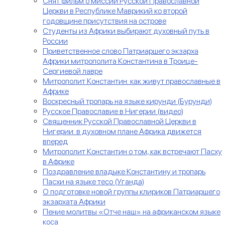
Снят фильм о миссии Русской Православной
Церкви в Республике Маврикий ко второй
годовщине присутствия на острове
Студенты из Африки выбирают духовный путь в
России
Приветственное слово Патриаршего экзарха
Африки митрополита Константина в Троице-
Сергиевой лавре
Митрополит Константин: как живут православные в
Африке
Воскресный тропарь на языке кирунди (Бурунди)
Русское Православие в Нигерии (видео)
Священник Русской Православной Церкви в
Нигерии: в духовном плане Африка движется
вперед
Митрополит Константин о том, как встречают Пасху
в Африке
Поздравление владыке Константину и тропарь
Пасхи на языке тесо (Уганда)
О подготовке новой группы клириков Патриаршего
экзархата Африки
Пение молитвы «Отче наш» на африканском языке
коса