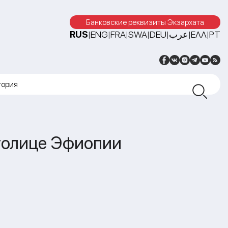
Банковские реквизиты Экзархата
RUS
ENG
FRA
SWA
DEU
عرب
ΕΛΛ
PT
|
|
|
|
|
|
|
тория
столице Эфиопии