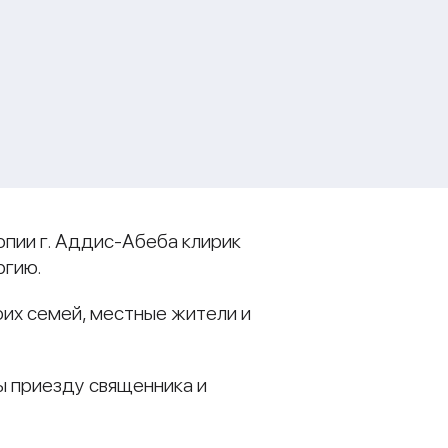
опии г. Аддис-Абеба клирик
ргию.
оих семей, местные жители и
ы приезду священника и