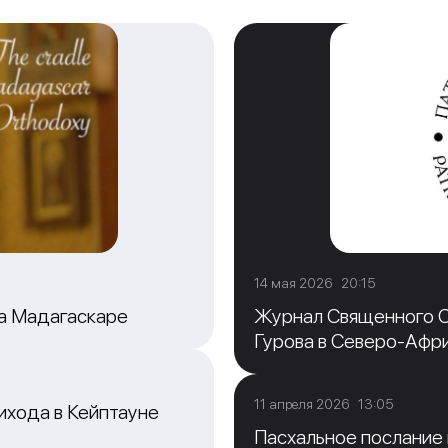
14 мая 2026 20:15
на Мадагаскаре
Журнал Священного С
Гурова в Северо-Афр
11 апреля 2026 13:05
ихода в Кейптауне
Пасхальное послание