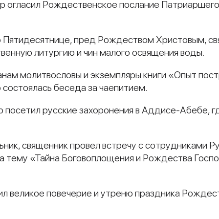
р огласил Рождественское послание Патриаршего
по Пятидесятнице, пред Рождеством Христовым, с
венную литургию и чин малого освящения воды.
нам молитвословы и экземпляры книги «Опыт пос
о состоялась беседа за чаепитием.
р посетил русские захоронения в Аддисе-Абебе, 
ьник, священник провел встречу с сотрудниками Ру
на тему «Тайна Боговоплощения и Рождества Госпо
л великое повечерие и утреню праздника Рождес
и