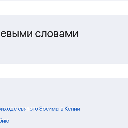
чевыми словами
риходе святого Зосимы в Кении
мбию