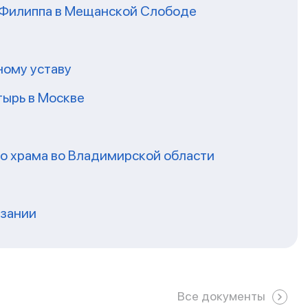
я Филиппа в Мещанской Слободе
ному уставу
ырь в Москве
го храма во Владимирской области
нзании
Все документы