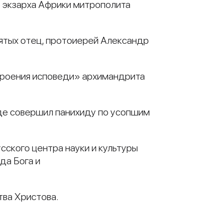
 экзарха Африки митрополита
вятых отец, протоиерей Александр
троения исповеди» архимандрита
где совершил панихиду по усопшим
сского центра науки и культуры
да Бога и
тва Христова.