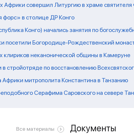
рх Африки совершил Литургию в храме святител
 форс» в столице ДР Конго
еспублика Конго) начались занятия по богослужеб
ки посетили Богородице-Рождественский монаст
их клириков неканонической общины в Камеруне
 в стройотряде по восстановлению Всехсвятско
а Африки митрополита Константина в Танзанию
реподобного Серафима Саровского на севере Та
Документы
Все материалы