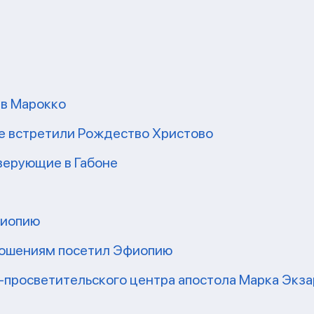
 в Марокко
е встретили Рождество Христово
верующие в Габоне
фиопию
ношениям посетил Эфиопию
-просветительского центра апостола Марка Экз