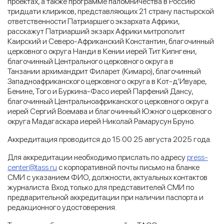
проектах, а также программе паломничества в Россию
тридцати клириков, представляющих 21 страну пастырской
ответственности Патриаршего экзархата Африки,
расскажут Патриарший экзарх Африки митрополит
Каирский и Северо-Африканский Константин, благочинный
церковного округа Нанди в Кении иерей Тит Кипнгени,
благочинный Центрального церковного округа в
Танзании архимандрит Филарет (Кимаро), благочинный
Западноафриканского церковного округа в Кот-д’Ивуаре,
Бенине, Того и Буркина-Фасо иерей Парфений Дансу,
благочинный Центральноафриканского церковного округа
иерей Сергий Воемава и благочинный Южного церковного
округа Мадагаскара иерей Николай Рамарусун Бруно.
Аккредитация проводится до 15:00 25 августа 2025 года.
Для аккредитации необходимо прислать по адресу
press-
center@tass.ru
с корпоративной почты письмо на бланке
СМИ с указанием ФИО, должности, актуальных контактов
журналиста. Вход только для представителей СМИ по
предварительной аккредитации при наличии паспорта и
редакционного удостоверения.