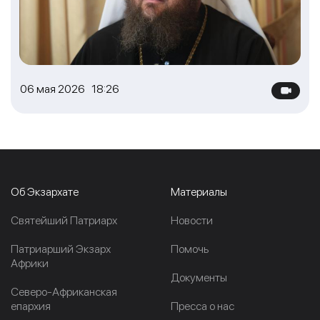
06 мая 2026 18:26
Об Экзархате
Материалы
Cвятейший Патриарх
Новости
Патриарший Экзарх
Помочь
Африки
Документы
Северо-Африканская
епархия
Пресса о нас