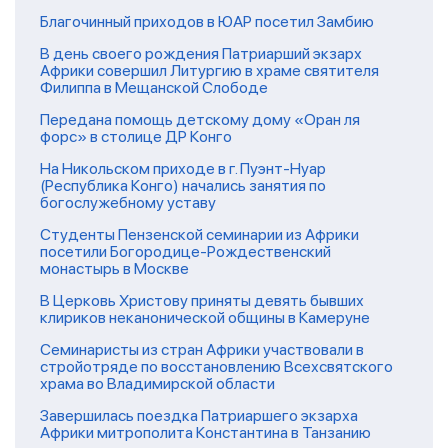
Благочинный приходов в ЮАР посетил Замбию
В день своего рождения Патриарший экзарх
Африки совершил Литургию в храме святителя
Филиппа в Мещанской Слободе
Передана помощь детскому дому «Оран ля
форс» в столице ДР Конго
На Никольском приходе в г. Пуэнт-Нуар
(Республика Конго) начались занятия по
богослужебному уставу
Студенты Пензенской семинарии из Африки
посетили Богородице-Рождественский
монастырь в Москве
В Церковь Христову приняты девять бывших
клириков неканонической общины в Камеруне
Семинаристы из стран Африки участвовали в
стройотряде по восстановлению Всехсвятского
храма во Владимирской области
Завершилась поездка Патриаршего экзарха
Африки митрополита Константина в Танзанию