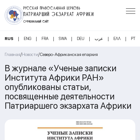
РУССКАЯ ПРАВОСЛАВНАЯ ЦЕРКОВЬ
ПАТРИАРШИЙ ЭКЗАРХАТ АФРИКИ
ОФИЦИАЛЬНЫЙ САЙТ
|
|
|
|
|
|
|
RUS
ENG
FRA
SWA
DEU
عرب
ΕΛΛ
PT
/
/
Главная
Новости
Северо-Африканская епархия
В журнале «Ученые записки
Института Африки РАН»
опубликованы статьи,
посвященные деятельности
Патриаршего экзархата Африки