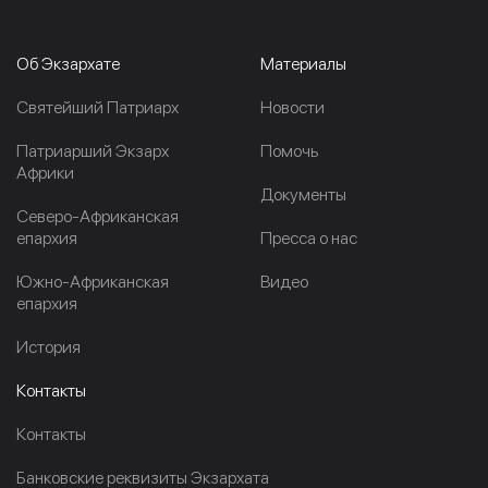
Об Экзархате
Материалы
Cвятейший Патриарх
Новости
Патриарший Экзарх
Помочь
Африки
Документы
Северо-Африканская
епархия
Пресса о нас
Южно-Африканская
Видео
епархия
История
Контакты
Контакты
Банковские реквизиты Экзархата