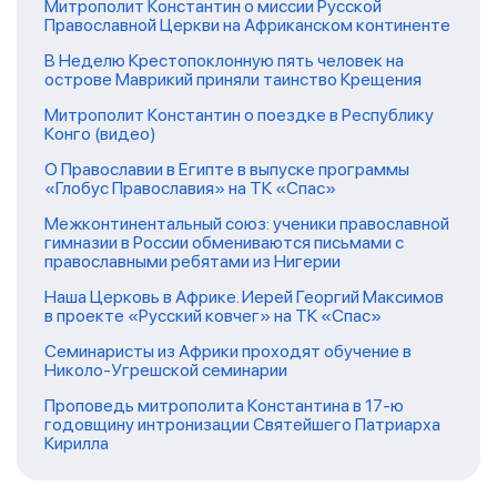
Митрополит Константин о миссии Русской
Православной Церкви на Африканском континенте
В Неделю Крестопоклонную пять человек на
острове Маврикий приняли таинство Крещения
Митрополит Константин о поездке в Республику
Конго (видео)
О Православии в Египте в выпуске программы
«Глобус Православия» на ТК «Спас»
Межконтинентальный союз: ученики православной
гимназии в России обмениваются письмами с
православными ребятами из Нигерии
Наша Церковь в Африке. Иерей Георгий Максимов
в проекте «Русский ковчег» на ТК «Спас»
Семинаристы из Африки проходят обучение в
Николо-Угрешской семинарии
Проповедь митрополита Константина в 17-ю
годовщину интронизации Святейшего Патриарха
Кирилла