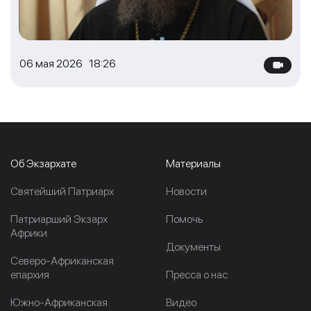
06 мая 2026 18:26
Об Экзархате
Материалы
Cвятейший Патриарх
Новости
Патриарший Экзарх
Помочь
Африки
Документы
Северо-Африканская
епархия
Пресса о нас
Южно-Африканская
Видео