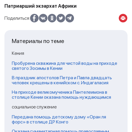
Патриарший экзархат Африки
Поделиться:
Материалы по теме
Кения
Пробурена скважина для чистой воды на приходе
святого Зосимы в Кении
В праздник апостолов Петра и Павла двадцать
человек крещены в кенийском с. Индагаласия
На приходе великомученика Пантелеимона в
столице Кении оказана помощь нуждающимся
социальное служение
Передана помощь детскому дому «Оран ля
форс» в столице ДР Конго
Оказана гуманитарная помощь православным