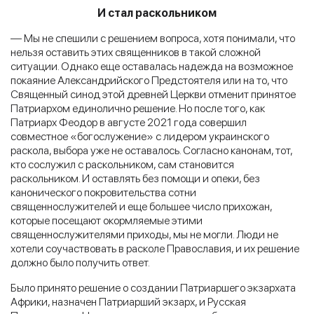
И стал раскольником
— Мы не спешили с решением вопроса, хотя понимали, что
нельзя оставить этих священников в такой сложной
ситуации. Однако еще оставалась надежда на возможное
покаяние Александрийского Предстоятеля или на то, что
Священный синод этой древней Церкви отменит принятое
Патриархом единолично решение. Но после того, как
Патриарх Феодор в августе 2021 года совершил
совместное «богослужение» с лидером украинского
раскола, выбора уже не оставалось. Согласно канонам, тот,
кто сослужил с раскольником, сам становится
раскольником. И оставлять без помощи и опеки, без
канонического покровительства сотни
священнослужителей и еще большее число прихожан,
которые посещают окормляемые этими
священнослужителями приходы, мы не могли. Люди не
хотели соучаствовать в расколе Православия, и их решение
должно было получить ответ.
Было принято решение о создании Патриаршего экзархата
Африки, назначен Патриарший экзарх, и Русская