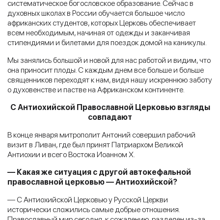
систематическое богословское образование. Сейчас в
духовных школах в России обучается большое число
африканских студентов, которых Церковь обеспечивает
всем необходимым, начиная от одежды и заканчивая
стипендиями и билетами для поездок домой на каникулы.
Мы занялись большой и новой для нас работой и видим, что
она приносит плоды. С каждым днем все больше и больше
священников переходят к нам, видя нашу искреннюю заботу
о духовенстве и пастве на Африканском континенте.
С Антиохийской Православной Церковью взгляды
совпадают
В конце января митрополит Антоний совершил рабочий
визит в Ливан, где был принят Патриархом Великой
Антиохии и всего Востока Иоанном Х.
— Какая же ситуация с другой автокефальной
православной церковью — Антиохийской?
— С Антиохийской Церковью у Русской Церкви
исторически сложились самые добрые отношения.
Православный мир сегодня, к сожалению, разделен из-за