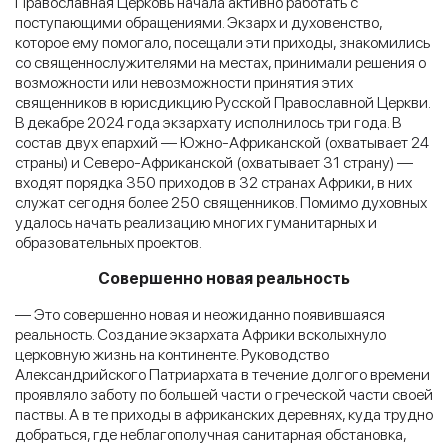
Православная Церковь начала активно работать с
поступающими обращениями. Экзарх и духовенство,
которое ему помогало, посещали эти приходы, знакомились
со священнослужителями на местах, принимали решения о
возможности или невозможности принятия этих
священников в юрисдикцию Русской Православной Церкви.
В декабре 2024 года экзархату исполнилось три года. В
состав двух епархий — Южно-Африканской (охватывает 24
страны) и Северо-Африканской (охватывает 31 страну) —
входят порядка 350 приходов в 32 странах Африки, в них
служат сегодня более 250 священников. Помимо духовных
удалось начать реализацию многих гуманитарных и
образовательных проектов.
Совершенно новая реальность
— Это совершенно новая и неожиданно появившаяся
реальность. Создание экзархата Африки всколыхнуло
церковную жизнь на континенте. Руководство
Александрийского Патриархата в течение долгого времени
проявляло заботу по большей части о греческой части своей
паствы. А в те приходы в африканских деревнях, куда трудно
добраться, где неблагополучная санитарная обстановка,