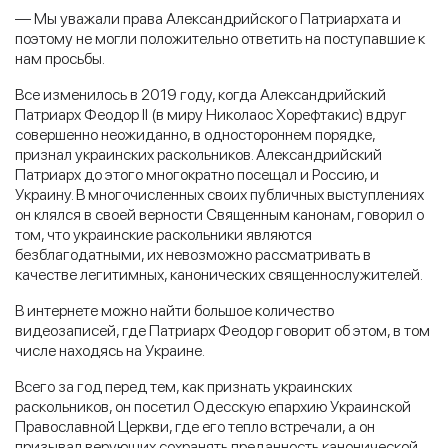
— Мы уважали права Александрийского Патриархата и
поэтому не могли положительно ответить на поступавшие к
нам просьбы.
Все изменилось в 2019 году, когда Александрийский
Патриарх Феодор II (в миру Николаос Хорефтакис) вдруг
совершенно неожиданно, в одностороннем порядке,
признал украинских раскольников. Александрийский
Патриарх до этого многократно посещал и Россию, и
Украину. В многочисленных своих публичных выступлениях
он клялся в своей верности Священным канонам, говорил о
том, что украинские раскольники являются
безблагодатными, их невозможно рассматривать в
качестве легитимных, канонических священнослужителей.
В интернете можно найти большое количество
видеозаписей, где Патриарх Феодор говорит об этом, в том
числе находясь на Украине.
Всего за год перед тем, как признать украинских
раскольников, он посетил Одесскую епархию Украинской
Православной Церкви, где его тепло встречали, а он
призывал верующих сохранять преданность канонической