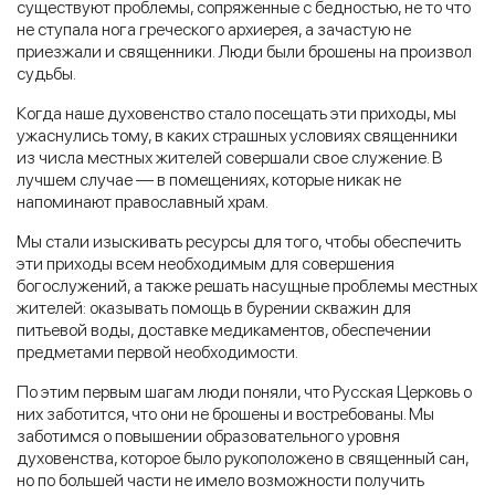
существуют проблемы, сопряженные с бедностью, не то что
не ступала нога греческого архиерея, а зачастую не
приезжали и священники. Люди были брошены на произвол
судьбы.
Когда наше духовенство стало посещать эти приходы, мы
ужаснулись тому, в каких страшных условиях священники
из числа местных жителей совершали свое служение. В
лучшем случае — в помещениях, которые никак не
напоминают православный храм.
Мы стали изыскивать ресурсы для того, чтобы обеспечить
эти приходы всем необходимым для совершения
богослужений, а также решать насущные проблемы местных
жителей: оказывать помощь в бурении скважин для
питьевой воды, доставке медикаментов, обеспечении
предметами первой необходимости.
По этим первым шагам люди поняли, что Русская Церковь о
них заботится, что они не брошены и востребованы. Мы
заботимся о повышении образовательного уровня
духовенства, которое было рукоположено в священный сан,
но по большей части не имело возможности получить