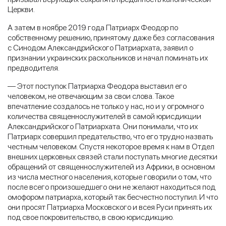
Церкви.
А затем в ноябре 2019 года Патриарх Феодор по
собственному решению, принятому даже без согласования
с Синодом Александрийского Патриархата, заявил о
признании украинских раскольников и начал поминать их
предводителя.
— Этот поступок Патриарха Феодора выставил его
человеком, не отвечающим за свои слова. Такое
впечатление создалось не только у нас, но и у огромного
количества священнослужителей в самой юрисдикции
Александрийского Патриархата. Они понимали, что их
Патриарх совершил предательство, что его трудно назвать
честным человеком. Спустя некоторое время к нам в Отдел
внешних церковных связей стали поступать многие десятки
обращений от священнослужителей из Африки, в основном
из числа местного населения, которые говорили о том, что
после всего произошедшего они не желают находиться под
омофором патриарха, который так бесчестно поступил. И что
они просят Патриарха Московского и всея Руси принять их
под свое покровительство, в свою юрисдикцию.