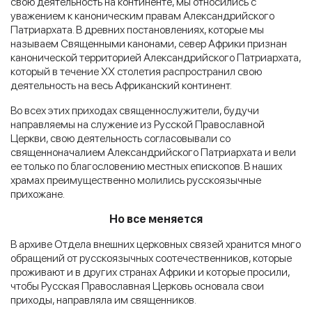
свою деятельность на континенте, мы относились с
уважением к каноническим правам Александрийского
Патриархата. В древних постановлениях, которые мы
называем Священными канонами, север Африки признан
канонической территорией Александрийского Патриархата,
который в течение ХХ столетия распространил свою
деятельность на весь Африканский континент.
Во всех этих приходах священнослужители, будучи
направляемы на служение из Русской Православной
Церкви, свою деятельность согласовывали со
священноначалием Александрийского Патриархата и вели
ее только по благословению местных епископов. В наших
храмах преимущественно молились русскоязычные
прихожане.
Но все меняется
В архиве Отдела внешних церковных связей хранится много
обращений от русскоязычных соотечественников, которые
проживают и в других странах Африки и которые просили,
чтобы Русская Православная Церковь основала свои
приходы, направляла им священников.