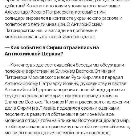
действий Константинополя и упомянутого нами выше
Александрийского Патриархата, который с ним
солидаризировался в контексте украинского раскола и
попыток его легитимизации. С Антиохийским
Патриархатом наши взгляды на проблемы в
межправославных отношениях совпадают.
— Как события в Сирии отразились на
Антиохийской Церкви?
— Конечно, в ходе состоявшейся беседы мы обсуждали
положение христиан на Ближнем Востоке. От имени
Патриарха Московского и всея Руси Кирилла я передал
Антиохийскому Патриарху Иоанну, духовенству и пастве
Антиохийской Церкви заверения в полной поддержке их
трудов по сохранению христианского присутствия на
Ближнем Востоке. Патриарх Иоанн рассказал о положении
дел в Сирии и в Ливане, поделился своими оценками
перспектив развития обстановки в регионе. Мы все
молимся о том, чтобы на Ближнем Востоке воцарился мир,
чтобы христиане, которые живут на этой священной земле,
могли бы наслаждаться возможностью свободно