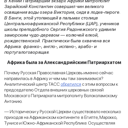
В Кении Патриарший экзарх Африки митрополит
Зарайский Константин совершил чин великого
освящения воды озера Виктория, сидя в лодке-пироге.
В Банги, этой утопающей в пальмах столице
Центральноафриканской Республики (ЦАР), учеников
школы преподобного Сергия Радонежского удивили
заморским чудо-деревом — колючей елкой,
рождественской. Практически была охвачена вся
Африка: франко-, англо-, испано-, арабо- и
португалоговорящая.
Африка была за Александрийским Патриархатом
Почему Русская Православная Церковь именно сейчас
направилась в Африку и чем мы там занимаемся?
Аналитический центр ТАСС
обратился
с этим вопросом к
председателю Отдела внешних церковных связей
Московского Патриархата митрополиту Волоколамскому
Антонию.
— Исторически у Русской Церкви существовало несколько
приходов на Африканском континенте: в Египте, Марокко,
Тунисе и Южно-Африканской Республике. Осуществляя