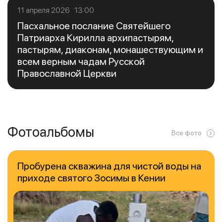
11 апреля 2026 13:00
Пасхальное послание Святейшего
Патриарха Кирилла архипастырям,
пастырям, диаконам, монашествующим и
всем верным чадам Русской
Православной Церкви
Фотоальбомы
Все фото
Пробурена скважина для чистой воды на
приходе святого Зосимы в Кении