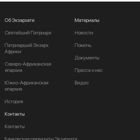
Об Экзархате
Материалы
Cвятейший Патриарх
Новости
Патриарший Экзарх
Помочь
Африки
Документы
Северо-Африканская
епархия
Пресса о нас
Южно-Африканская
Видео
епархия
История
Контакты
Контакты
Банковские реквизиты Экзархата