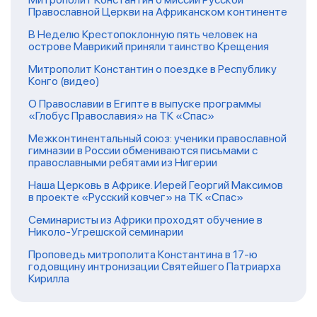
Православной Церкви на Африканском континенте
В Неделю Крестопоклонную пять человек на
острове Маврикий приняли таинство Крещения
Митрополит Константин о поездке в Республику
Конго (видео)
О Православии в Египте в выпуске программы
«Глобус Православия» на ТК «Спас»
Межконтинентальный союз: ученики православной
гимназии в России обмениваются письмами с
православными ребятами из Нигерии
Наша Церковь в Африке. Иерей Георгий Максимов
в проекте «Русский ковчег» на ТК «Спас»
Семинаристы из Африки проходят обучение в
Николо-Угрешской семинарии
Проповедь митрополита Константина в 17-ю
годовщину интронизации Святейшего Патриарха
Кирилла