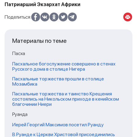
Патриарший Экзархат Африки
Поделиться:
Материалы по теме
Пасха
Пасхальное богослужение совершено в стенах
Русского дома в столице Нигера
Пасхальные торжества прошли в столице
Мозамбика
Пасхальные торжества и таинство Крещения
состоялись на Никольском приходе в кенийском
благочинии Ниери
Руанда
Иерей Георгий Максимов посетил Руанду
В Руанде к Церкви Христовой присоединились