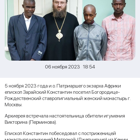
06 ноября 2023 18:54
5 ноября 2023 года и.о. Патриаршего экзарха Африки
епископ Зарайский Константин посетил Богородице-
Рождественский ставропигиальный женский монастырь г.
Москвы.
Архиерея встречала настоятельница обители игумения
Викторина (Перминова).
Епископ Константин побеседовал с постриженицей
монастыря монахиней Матроной (Джепчирчир) из Кении,