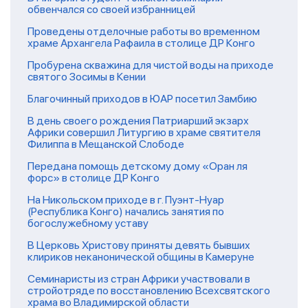
обвенчался со своей избранницей
Проведены отделочные работы во временном
храме Архангела Рафаила в столице ДР Конго
Пробурена скважина для чистой воды на приходе
святого Зосимы в Кении
Благочинный приходов в ЮАР посетил Замбию
В день своего рождения Патриарший экзарх
Африки совершил Литургию в храме святителя
Филиппа в Мещанской Слободе
Передана помощь детскому дому «Оран ля
форс» в столице ДР Конго
На Никольском приходе в г. Пуэнт-Нуар
(Республика Конго) начались занятия по
богослужебному уставу
В Церковь Христову приняты девять бывших
клириков неканонической общины в Камеруне
Семинаристы из стран Африки участвовали в
стройотряде по восстановлению Всехсвятского
храма во Владимирской области