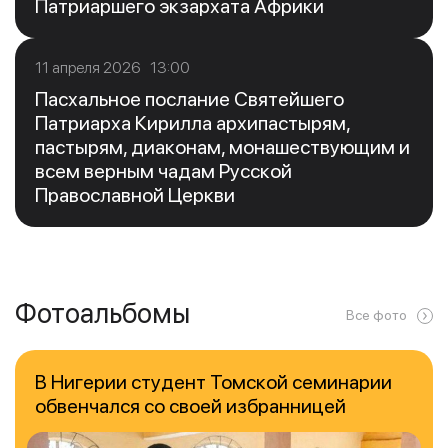
Патриаршего экзархата Африки
11 апреля 2026 13:00
Пасхальное послание Святейшего
Патриарха Кирилла архипастырям,
пастырям, диаконам, монашествующим и
всем верным чадам Русской
Православной Церкви
Фотоальбомы
Все фото
В Нигерии студент Томской семинарии
обвенчался со своей избранницей