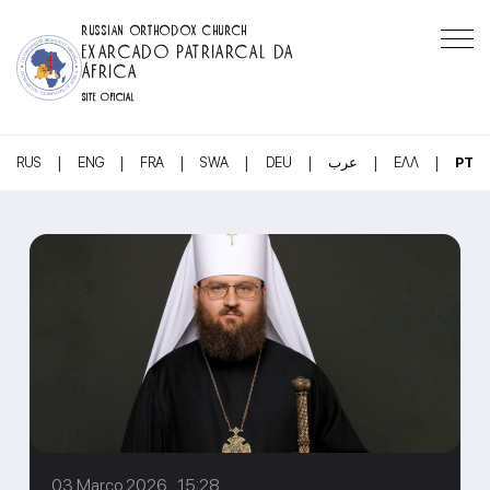
RUSSIAN ORTHODOX CHURCH
EXARCADO PATRIARCAL DA
ÁFRICA
SITE OFICIAL
|
|
|
|
|
|
|
RUS
ENG
FRA
SWA
DEU
عرب
ΕΛΛ
PT
03 Março 2026 15:28