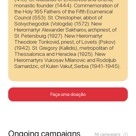
monastic founder (1444). Commemoration of
the Holy 165 Fathers of the Fifth Ecumenical
Council (553). St. Christopher, abbot of
Solvychegodsk (Vologda) (1572). New
Hieromartyr Alexander Sakharov, archpriest, of
St. Petersburg (1927). New Hieromartyr
Theodore Tonkovid, priest, of Lovets (Pskov)
(1942). St. Gregory (Kallidis), metropolitan of
Thessalonica and Heraclea (1925). New
Hieromartyrs Vukosav Milanovic and Rodoljub
Samardzic, of Kulen Vakuf, Serbia (1941-1945).
Faça uma doação
Ongoing campaigns
All campaigns