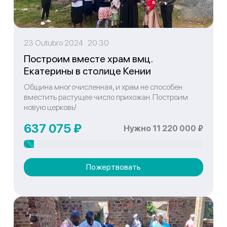
23 Outubro 2024 20:30
Построим вместе храм вмц.
Екатерины в столице Кении
Община многочисленная, и храм не способен
вместить растущее число прихожан. Построим
новую церковь!
637 075 ₽
Нужно 11 220 000 ₽
Пожертвовать