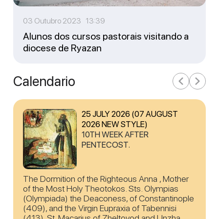
03 Outubro 2023 13:39
Alunos dos cursos pastorais visitando a
diocese de Ryazan
Calendario
25 JULY 2026 (07 AUGUST
2026 NEW STYLE)
10TH WEEK AFTER
PENTECOST.
The Dormition of the Righteous Anna , Mother
of the Most Holy Theotokos. Sts. Olympias
(Olympiada) the Deaconess, of Constantinople
(409), and the Virgin Eupraxia of Tabennisi
(413). St. Macarius of Zheltovod and Unzha,