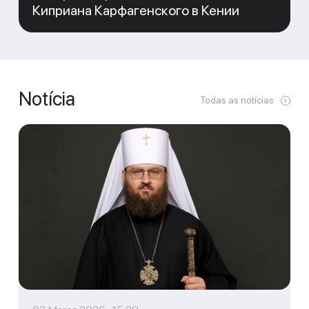
Киприана Карфагенского в Кении
Notícia
Todas as notícias