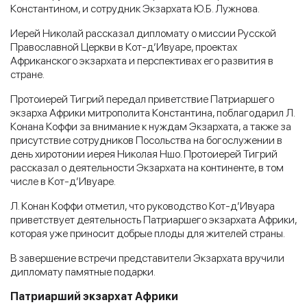
Константином, и сотрудник Экзархата Ю.Б. Лужнова.
Иерей Николай рассказал дипломату о миссии Русской
Православной Церкви в Кот-д’Ивуаре, проектах
Африканского экзархата и перспективах его развития в
стране.
Протоиерей Тигрий передал приветствие Патриаршего
экзарха Африки митрополита Константина, поблагодарил Л.
Конана Коффи за внимание к нуждам Экзархата, а также за
присутствие сотрудников Посольства на богослужении в
день хиротонии иерея Николая Ншо. Протоиерей Тигрий
рассказал о деятельности Экзархата на континенте, в том
числе в Кот-д’Ивуаре.
Л. Конан Коффи отметил, что руководство Кот-д’Ивуара
приветствует деятельность Патриаршего экзархата Африки,
которая уже приносит добрые плоды для жителей страны.
В завершение встречи представители Экзархата вручили
дипломату памятные подарки.
Патриарший экзархат Африки