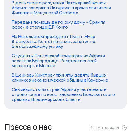
В день своего рождения Патриарший экзарх
Африки совершил Литургию в храме святителя
Филиппа в Мещанской Слободе
Передана помощь детскому дому «Оран ля
форс» в столице ДР Конго
На Никольском приходе в г. Пуэнт-Нуар
(Республика Конго) начались занятия по
богослужебному уставу
Студенты Пензенской семинарии из Африки
посетили Богородице-Рождественский
монастырь в Москве
В Церковь Христову приняты девять бывших
клириков неканонической общины в Камеруне
Семинаристы из стран Африки участвовали в
стройотряде по восстановлению Всехсвятского
храма во Владимирской области
Пресса о нас
Все материалы