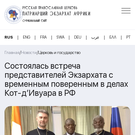
РУССКАЯ ПРАВОСЛАВНАЯ ЦЕРКОВЬ
ПАТРИАРШИЙ ЭКЗАРХАТ АФРИКИ
ОФИЦИАЛЬНЫЙ САЙТ
|
|
|
|
|
|
|
RUS
ENG
FRA
SWA
DEU
عرب
ΕΛΛ
PT
/
/
Главная
Новости
Церковь и государство
Состоялась встреча
представителей Экзархата с
временным поверенным в делах
Кот-д’Ивуара в РФ