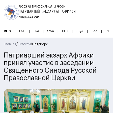
РУССКАЯ ПРАВОСЛАВНАЯ ЦЕРКОВЬ
ПАТРИАРШИЙ ЭКЗАРХАТ АФРИКИ
ОФИЦИАЛЬНЫЙ САЙТ
|
|
|
|
|
|
|
RUS
ENG
FRA
SWA
DEU
عرب
ΕΛΛ
PT
/
/
Главная
Новости
Патриарх
Патриарший экзарх Африки
принял участие в заседании
Священного Синода Русской
Православной Церкви