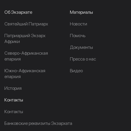
Об Экзархате
Материалы
Cвятейший Патриарх
Новости
Патриарший Экзарх
Помочь
Африки
Документы
Северо-Африканская
епархия
Пресса о нас
Южно-Африканская
Видео
епархия
История
Контакты
Контакты
Банковские реквизиты Экзархата