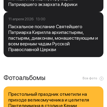
Патриаршего экзархата Африки
11 апреля 2026 13:00
Пасхальное послание Святейшего
Патриарха Кирилла архипастырям,
пастырям, диаконам, монашествующим и
всем верным чадам Русской
Православной Церкви
Фотоальбомы
Все фото
Престольный праздник отметили на
приходе великомученика и целителя
Пантелеимона в столице Кении