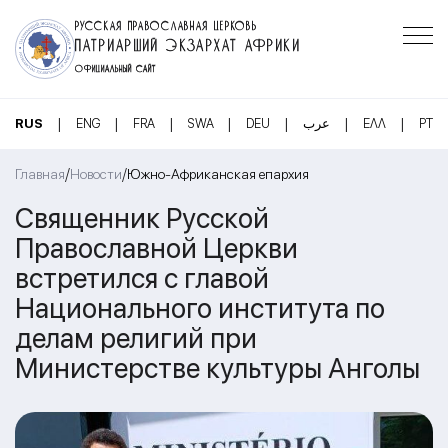
РУССКАЯ ПРАВОСЛАВНАЯ ЦЕРКОВЬ
ПАТРИАРШИЙ ЭКЗАРХАТ АФРИКИ
ОФИЦИАЛЬНЫЙ САЙТ
|
|
|
|
|
|
|
RUS
ENG
FRA
SWA
DEU
عرب
ΕΛΛ
PT
/
/
Главная
Новости
Южно-Африканская епархия
Священник Русской
Православной Церкви
встретился с главой
Национального института по
делам религий при
Министерстве культуры Анголы