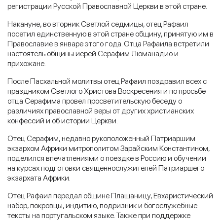
регистрации Русской Православной Церкви в этой стране.
Накануне, во вторник Светлой седмицы, отец Рафаил
посетил единственную в этой стране общину, принятую им в
Православие в январе этого года. Отца Рафаила встретили
настоятель общины иерей Серафим Люманадио и
прихожане.
После Пасхальной молитвы отец Рафаил поздравил всех с
праздником Светлого Христова Воскресения и по просьбе
отца Серафима провел просветительскую беседу о
различиях православной веры от других христианских
конфессий и об истории Церкви.
Отец Серафим, недавно рукоположенный Патриаршим
экзархом Африки митрополитом Зарайским Константином,
поделился впечатлениями о поездке в Россию и обучении
на курсах подготовки священнослужителей Патриаршего
экзархата Африки.
Отец Рафаил передал общине Плащаницу, Евхаристический
набор, покровцы, индитию, подризник и богослужебные
тексты на португальском языке. Также при поддержке