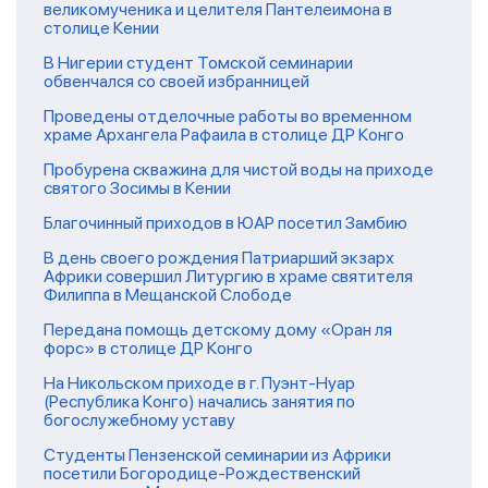
великомученика и целителя Пантелеимона в
столице Кении
В Нигерии студент Томской семинарии
обвенчался со своей избранницей
Проведены отделочные работы во временном
храме Архангела Рафаила в столице ДР Конго
Пробурена скважина для чистой воды на приходе
святого Зосимы в Кении
Благочинный приходов в ЮАР посетил Замбию
В день своего рождения Патриарший экзарх
Африки совершил Литургию в храме святителя
Филиппа в Мещанской Слободе
Передана помощь детскому дому «Оран ля
форс» в столице ДР Конго
На Никольском приходе в г. Пуэнт-Нуар
(Республика Конго) начались занятия по
богослужебному уставу
Студенты Пензенской семинарии из Африки
посетили Богородице-Рождественский