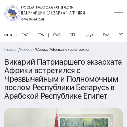
РУССКАЯ ПРАВОСЛАВНАЯ ЦЕРКОВЬ
ПАТРИАРШИЙ ЭКЗАРХАТ АФРИКИ
ОФИЦИАЛЬНЫЙ САЙТ
|
|
|
|
|
|
|
RUS
ENG
FRA
SWA
DEU
عرب
ΕΛΛ
PT
/
/
Главная
Новости
Северо-Африканская епархия
Викарий Патриаршего экзархата
Африки встретился с
Чрезвычайным и Полномочным
послом Республики Беларусь в
Арабской Республике Египет