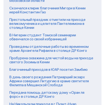
Московской области
Скончался клирик благочиния Мигори в Кении
иерей Константин Гао
Престольный праздник отметили на приходе
великомученика и целителя Пантелеимона в
столице Кении
В Нигерии студент Томской семинарии
обвенчался со своей избранницей
Проведены отделочные работы во временном
храме Архангела Рафаила в столице ДР Конго
Пробурена скважина для чистой воды на приходе
святого Зосимы в Кении
Благочинный приходов в ЮАР посетил Замбию
В день своего рождения Патриарший экзарх
Африки совершил Литургию в храме святителя
Филиппа в Мещанской Слободе
Передана помощь детскому дому «Оран ля
форс» в столице ДР Конго
На Никольском приходе в г. Пуэнт-Нуар