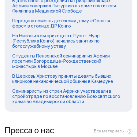
В день своего рождения Патриарший экзарх
Африки совершил Литургию в храме святителя
Филиппа в Мещанской Слободе
Передана помощь детскому дому «Оран ля
форс» в столице ДР Конго
На Никольском приходе в г. Пуэнт-Нуар
(Республика Конго) начались занятия по
богослужебному уставу
Студенты Пензенской семинарии из Африки
посетили Богородице-Рождественский
монастырь в Москве
В Церковь Христову приняты девять бывших
клириков неканонической общины в Камеруне
Семинаристы из стран Африки участвовали в
стройотряде по восстановлению Всехсвятского
храма во Владимирской области
Пресса о нас
Все материалы