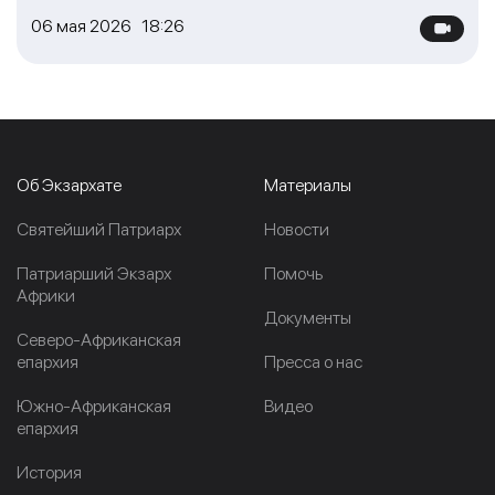
06 мая 2026 18:26
Об Экзархате
Материалы
Cвятейший Патриарх
Новости
Патриарший Экзарх
Помочь
Африки
Документы
Северо-Африканская
епархия
Пресса о нас
Южно-Африканская
Видео
епархия
История