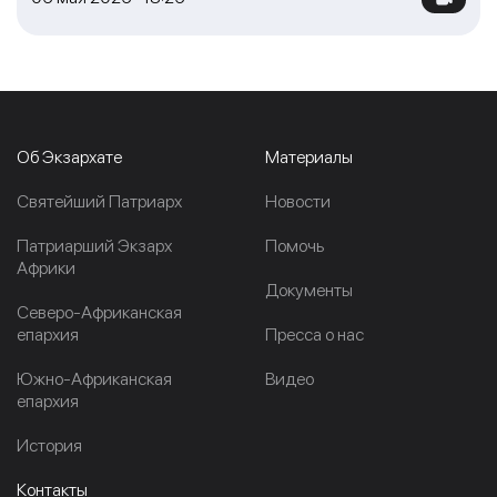
Об Экзархате
Материалы
Cвятейший Патриарх
Новости
Патриарший Экзарх
Помочь
Африки
Документы
Северо-Африканская
епархия
Пресса о нас
Южно-Африканская
Видео
епархия
История
Контакты