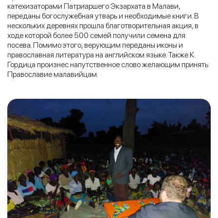
катехизаторами Патриаршего Экзархата в Малави,
переданы богослужебная утварь и необходимые книги. В
нескольких деревнях прошла благотворительная акция, в
ходе которой более 500 семей получили семена для
посева. Помимо этого, верующим переданы иконы и
православная литература на английском языке. Также К.
Гордица произнес напутственное слово желающим принять
Православие малавийцам.