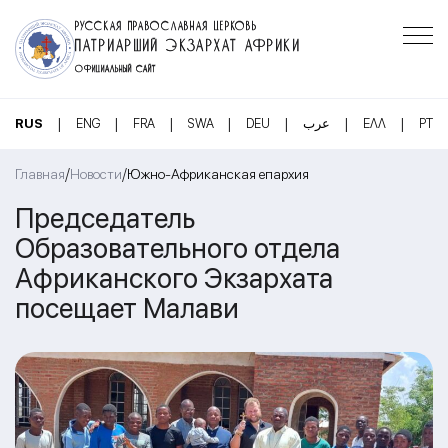
РУССКАЯ ПРАВОСЛАВНАЯ ЦЕРКОВЬ
ПАТРИАРШИЙ ЭКЗАРХАТ АФРИКИ
ОФИЦИАЛЬНЫЙ САЙТ
|
|
|
|
|
|
|
RUS
ENG
FRA
SWA
DEU
عرب
ΕΛΛ
PT
/
/
Главная
Новости
Южно-Африканская епархия
Председатель
Образовательного отдела
Африканского Экзархата
посещает Малави