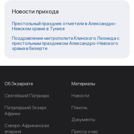
Новости прихода
Престольный праздник отметили в Александро-
Невском храме в Тунисе
Поздравление митрополита Клинского Леонида с
престольным праздником Александро-Невского
храма в Бизерте
Об Экзархате
Материалы
Cвятейший Патриарх
Новости
Патриарший Экзарх
Помочь
Африки
Документы
Северо-Африканская
епархия
Пресса о нас