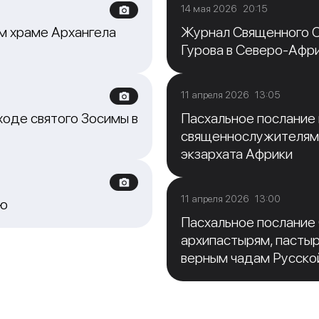
14 мая 2026 20:15
м храме Архангела
Журнал Священного С
Гурова в Северо-Афр
11 апреля 2026 13:05
ходе святого Зосимы в
Пасхальное послание
священнослужителям
экзархата Африки
11 апреля 2026 13:00
ию
Пасхальное послание
архипастырям, пасты
верным чадам Русско