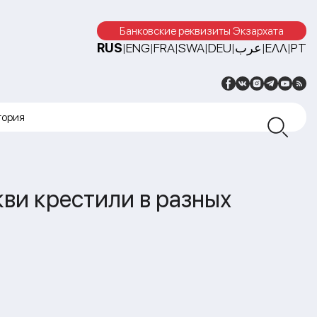
Банковские реквизиты Экзархата
RUS
ENG
FRA
SWA
DEU
عرب
ΕΛΛ
PT
|
|
|
|
|
|
|
тория
ви крестили в разных