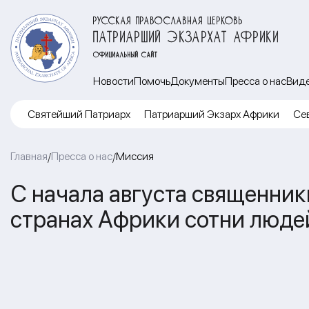
РУССКАЯ ПРАВОСЛАВНАЯ ЦЕРКОВЬ
ПАТРИАРШИЙ ЭКЗАРХАТ АФРИКИ
ОФИЦИАЛЬНЫЙ САЙТ
Новости
Помочь
Документы
Пресса о нас
Вид
Cвятейший Патриарх
Патриарший Экзарх Африки
Се
Главная
Пресса о нас
Миссия
/
/
С начала августа священник
странах Африки сотни люде