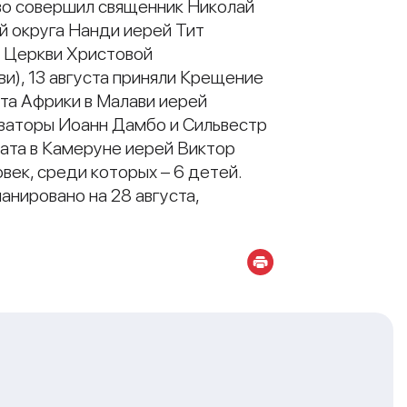
тво совершил священник Николай
ый округа Нанди иерей Тит
к Церкви Христовой
и), 13 августа приняли Крещение
та Африки в Малави иерей
изаторы Иоанн Дамбо и Сильвестр
хата в Камеруне иерей Виктор
ек, среди которых – 6 детей.
анировано на 28 августа,