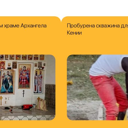
м храме Архангела
Пробурена скважина для
Кении