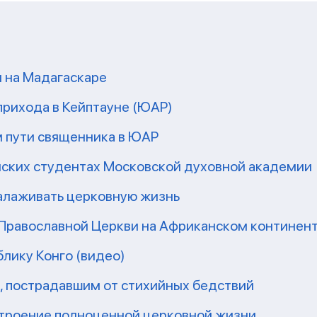
 на Мадагаскаре
прихода в Кейптауне (ЮАР)
м пути священника в ЮАР
нских студентах Московской духовной академии
налаживать церковную жизнь
 Православной Церкви на Африканском континен
блику Конго (видео)
, пострадавшим от стихийных бедствий
строение полноценной церковной жизни