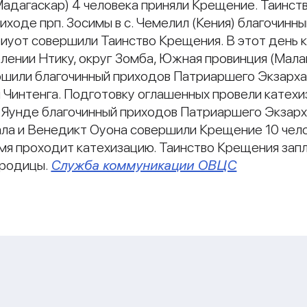
 (Мадагаскар) 4 человека приняли Крещение. Таинс
риходе прп. Зосимы в с. Чемелил (Кения) благочинн
иуот совершили Таинство Крещения. В этот день 
лении Нтику, округ Зомба, Южная провинция (Малав
ершили благочинный приходов Патриаршего Экзарха
 Чинтенга. Подготовку оглашенных провели катех
 г. Яунде благочинный приходов Патриаршего Экзар
ла и Венедикт Оуона совершили Крещение 10 челов
мя проходит катехизацию. Таинство Крещения запл
ородицы.
Служба коммуникации ОВЦС