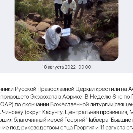
18 августа 2022 00:00
енники Русской Православной Церкви крестили на 
триаршего Экзархата в Африке. В Неделю 8-ю по 
(ЮАР) по окончании Божественной литургии свяще
 Чинсеву (округ Касунгу, Центральная провинция, 
ршил благочинный иерей Георгий Чабвера. Бывшие 
ние под руководством отца Георгия и 11 августа с