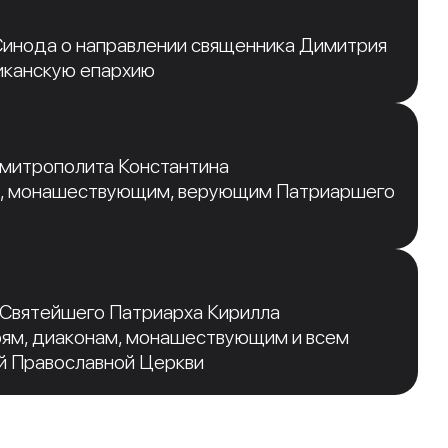
инода о направлении священника Димитрия
иканскую епархию
 митрополита Константина
, монашествующим, верующим Патриаршего
 Святейшего Патриарха Кирилла
рям, диаконам, монашествующим и всем
й Православной Церкви