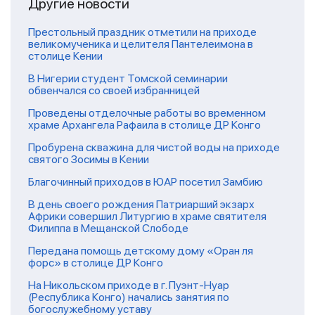
Другие новости
Престольный праздник отметили на приходе
великомученика и целителя Пантелеимона в
столице Кении
В Нигерии студент Томской семинарии
обвенчался со своей избранницей
Проведены отделочные работы во временном
храме Архангела Рафаила в столице ДР Конго
Пробурена скважина для чистой воды на приходе
святого Зосимы в Кении
Благочинный приходов в ЮАР посетил Замбию
В день своего рождения Патриарший экзарх
Африки совершил Литургию в храме святителя
Филиппа в Мещанской Слободе
Передана помощь детскому дому «Оран ля
форс» в столице ДР Конго
На Никольском приходе в г. Пуэнт-Нуар
(Республика Конго) начались занятия по
богослужебному уставу