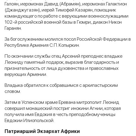
Галоян, иеромонах Давид (Абрамян), иеромонах Галактион
(Джанджугазян), иерей Тимофей Казарян, помощник
командующего по работе с верующими военнослужащими
102-й российской военной базы в Гюмри, диакон Никон
Гаранян.
За богослужением молился посол Российской Федерации в
Республике Армения С.П. Копыркин.
По окончании службы отец Арсений преподнес владыке
Леониду памятный подарок, выразив благодарность и
признательность от лица духовенства и православных
верующих Армении.
Владыка обратился к собравшимся с архипастырским
словом.
Затем в Успенском храме Еревана митрополит Леонид
совершил монашеский постриг инокини Агнии, которая
получила имя Евдокия в честь преподобномученицы
Евдокии Илиопольской.
Патриарший Экзархат Африки