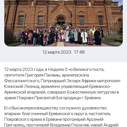
12 марта 2023 17:48
12 марта 2023 года, в Неделю 2-ю Великого поста,
святителя Григория Паламы, архиепископа
Фессалонитского, Патриарший Экзарх Африки митрополит
Клинский Леонид, временно управляющий Ереванско-
Армянской епархией, совершил Божественную литургию в
храме Покрова Пресвятой Богородицы г. Еревана.
Его Высокопреосвященству сослужило духовенство
епархии: благочинный Ереванского округа, настоятель
Покровского храма в Ереване протоиерей Арсений
Григорянц, протоиерей Владимир Глазачев, иерей Андрей