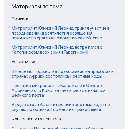
Материалы по теме
Армения
Митрополит Клинский Леонид принял участие в
праздновании десятилетия освящения
армянского храмового комплекса в Москве
Митрополит Клинский Леонид встретился с
Католикосом всех армян Гарегином II
Великий пост
В Неделю Торжества Православия на приходах в
странах Африки состоялись крестные ходы
Послание митрополита Каирского и Северо-
Африканского Константина в связи с началом
Великого поста
В ряде стран Африки прошли крестные ходы по
случаю праздника Торжества Православия
монастыри и монашество
Студенты Пензенской семинарии из Африки