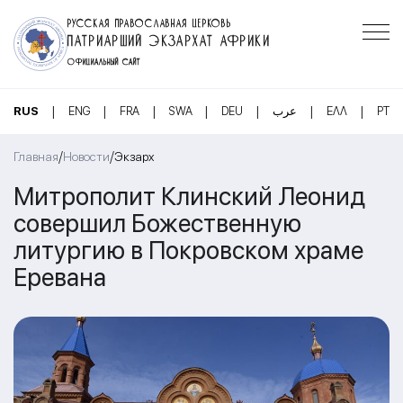
РУССКАЯ ПРАВОСЛАВНАЯ ЦЕРКОВЬ
ПАТРИАРШИЙ ЭКЗАРХАТ АФРИКИ
ОФИЦИАЛЬНЫЙ САЙТ
|
|
|
|
|
|
|
RUS
ENG
FRA
SWA
DEU
عرب
ΕΛΛ
PT
/
/
Главная
Новости
Экзарх
Митрополит Клинский Леонид
совершил Божественную
литургию в Покровском храме
Еревана