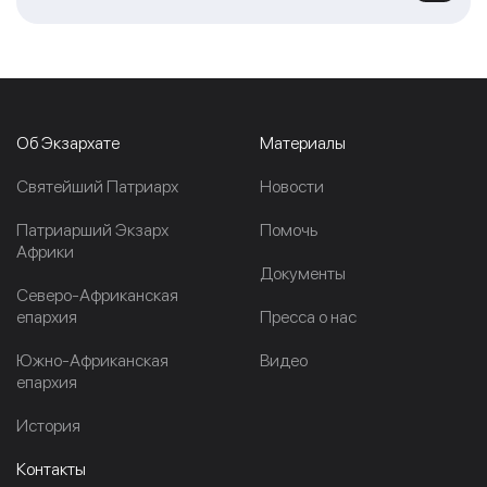
Об Экзархате
Материалы
Cвятейший Патриарх
Новости
Патриарший Экзарх
Помочь
Африки
Документы
Северо-Африканская
епархия
Пресса о нас
Южно-Африканская
Видео
епархия
История
Контакты