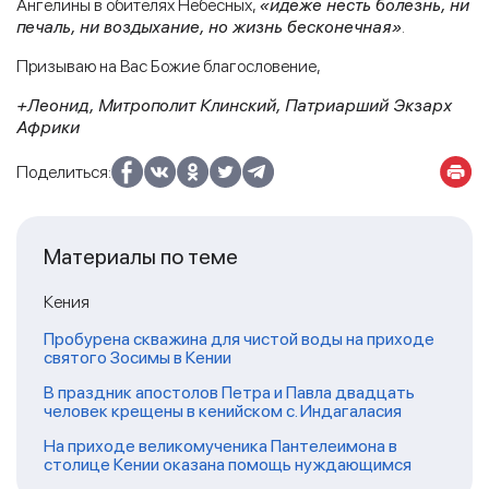
Ангелины в обителях Небесных,
«идеже несть болезнь, ни
печаль, ни воздыхание, но жизнь бесконечная»
.
​Призываю на Вас Божие благословение,
+Леонид, Митрополит Клинский, Патриарший Экзарх
Африки
Поделиться:
Материалы по теме
Кения
Пробурена скважина для чистой воды на приходе
святого Зосимы в Кении
В праздник апостолов Петра и Павла двадцать
человек крещены в кенийском с. Индагаласия
На приходе великомученика Пантелеимона в
столице Кении оказана помощь нуждающимся