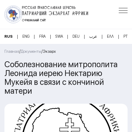
РУССКАЯ ПРАВОСЛАВНАЯ ЦЕРКОВЬ
ПАТРИАРШИЙ ЭКЗАРХАТ АФРИКИ
ОФИЦИАЛЬНЫЙ САЙТ
|
|
|
|
|
|
|
RUS
ENG
FRA
SWA
DEU
عرب
ΕΛΛ
PT
/
/
Главная
Документы
Экзарх
Соболезнование митрополита
Леонида иерею Нектарию
Мукейя в связи с кончиной
матери