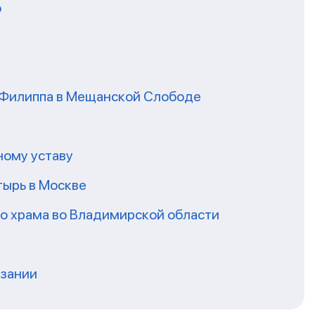
о
я Филиппа в Мещанской Слободе
ному уставу
ырь в Москве
го храма во Владимирской области
нзании