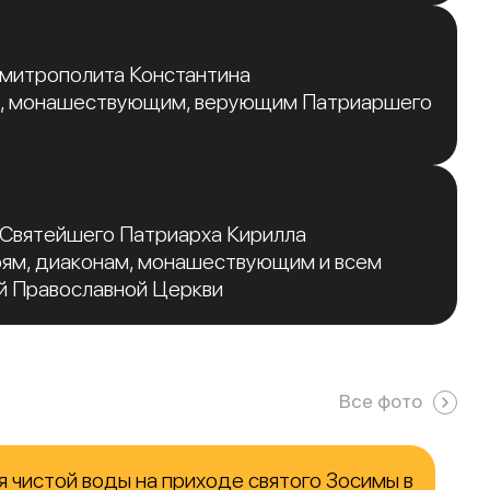
 митрополита Константина
, монашествующим, верующим Патриаршего
 Святейшего Патриарха Кирилла
рям, диаконам, монашествующим и всем
й Православной Церкви
Все фото
 чистой воды на приходе святого Зосимы в