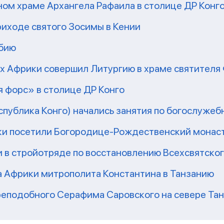
ом храме Архангела Рафаила в столице ДР Конг
риходе святого Зосимы в Кении
мбию
рх Африки совершил Литургию в храме святител
 форс» в столице ДР Конго
еспублика Конго) начались занятия по богослужеб
ки посетили Богородице-Рождественский монаст
 в стройотряде по восстановлению Всехсвятско
а Африки митрополита Константина в Танзанию
реподобного Серафима Саровского на севере Та