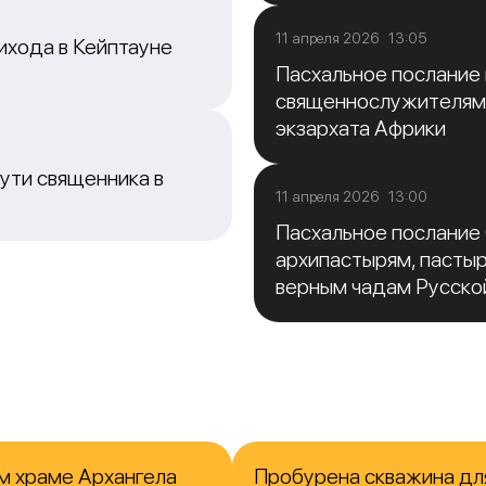
11 апреля 2026 13:05
ихода в Кейптауне
Пасхальное послание
священнослужителям
экзархата Африки
ути священника в
11 апреля 2026 13:00
Пасхальное послание
архипастырям, пасты
верным чадам Русско
м храме Архангела
Пробурена скважина для