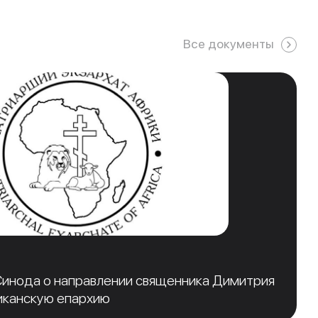
Все документы
инода о направлении священника Димитрия
иканскую епархию