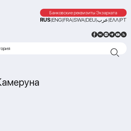
Банковские реквизиты Экзархата
RUS
ENG
FRA
SWA
DEU
عرب
ΕΛΛ
PT
|
|
|
|
|
|
|
тория
Камеруна