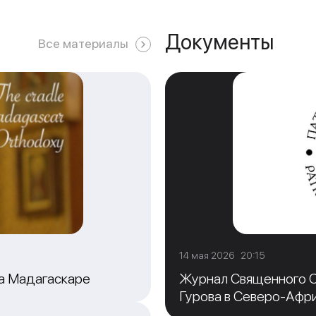
Документы
Все материалы
14 мая 2026 20:15
на Мадагаскаре
Журнал Священного С
Гурова в Северо-Афр