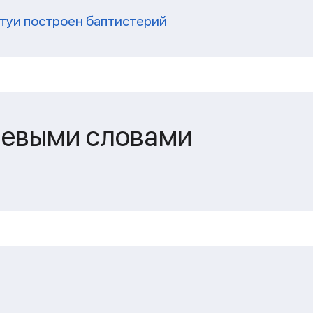
Нтуи построен баптистерий
чевыми словами