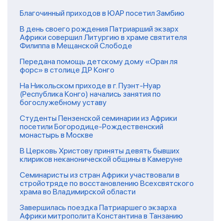
Благочинный приходов в ЮАР посетил Замбию
В день своего рождения Патриарший экзарх
Африки совершил Литургию в храме святителя
Филиппа в Мещанской Слободе
Передана помощь детскому дому «Оран ля
форс» в столице ДР Конго
На Никольском приходе в г. Пуэнт-Нуар
(Республика Конго) начались занятия по
богослужебному уставу
Студенты Пензенской семинарии из Африки
посетили Богородице-Рождественский
монастырь в Москве
В Церковь Христову приняты девять бывших
клириков неканонической общины в Камеруне
Семинаристы из стран Африки участвовали в
стройотряде по восстановлению Всехсвятского
храма во Владимирской области
Завершилась поездка Патриаршего экзарха
Африки митрополита Константина в Танзанию