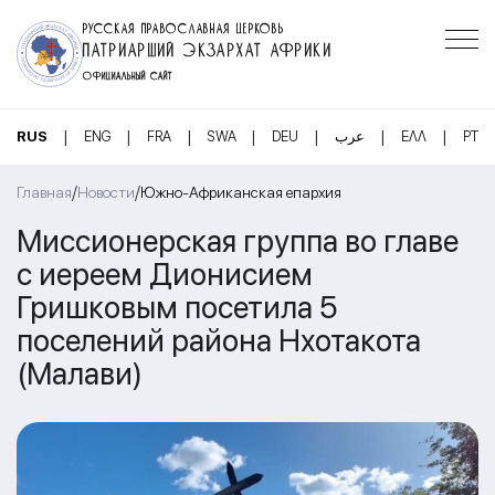
РУССКАЯ ПРАВОСЛАВНАЯ ЦЕРКОВЬ
ПАТРИАРШИЙ ЭКЗАРХАТ АФРИКИ
ОФИЦИАЛЬНЫЙ САЙТ
|
|
|
|
|
|
|
RUS
ENG
FRA
SWA
DEU
عرب
ΕΛΛ
PT
/
/
Главная
Новости
Южно-Африканская епархия
Миссионерская группа во главе
с иереем Дионисием
Гришковым посетила 5
поселений района Нхотакота
(Малави)