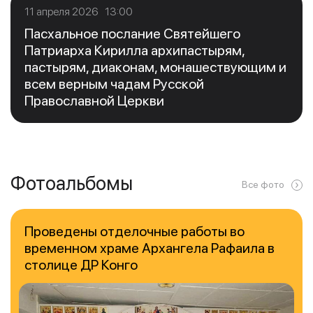
11 апреля 2026 13:00
Пасхальное послание Святейшего
Патриарха Кирилла архипастырям,
пастырям, диаконам, монашествующим и
всем верным чадам Русской
Православной Церкви
Фотоальбомы
Все фото
Проведены отделочные работы во
временном храме Архангела Рафаила в
столице ДР Конго