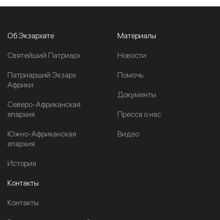
Об Экзархате
Материалы
Cвятейший Патриарх
Новости
Патриарший Экзарх
Помочь
Африки
Документы
Северо-Африканская
епархия
Пресса о нас
Южно-Африканская
Видео
епархия
История
Контакты
Контакты