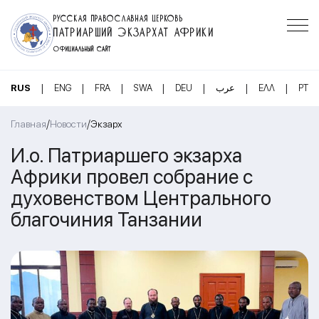
РУССКАЯ ПРАВОСЛАВНАЯ ЦЕРКОВЬ
ПАТРИАРШИЙ ЭКЗАРХАТ АФРИКИ
ОФИЦИАЛЬНЫЙ САЙТ
|
|
|
|
|
|
|
RUS
ENG
FRA
SWA
DEU
عرب
ΕΛΛ
PT
/
/
Главная
Новости
Экзарх
И.о. Патриаршего экзарха
Африки провел собрание с
духовенством Центрального
благочиния Танзании