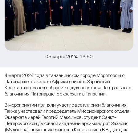
05 марта 2024 13:50
4 марта 2024 года в танзанийском городе Морогоро и.о.
Патриаршего экзарха Африки епископ Зарайский
Константин провел собрание с духовенством Центрального
благочиния Патриаршего экзархата в Танзании.
В мероприятии приняли участие все клирики благочиния.
Также участвовали председатель Миссионерского отдела
Экзархата иерей Георгий Максимов, студент Санкт-
Петербургской духовной академии архимандрит Захария
(Мулингва), помощник епископа Константина В.В. Дендюк.