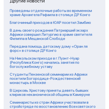
Другие новости
Проведены отделочные работы во временном
храме Архангела Рафаила в столице ДР Конго
Благочинный приходов в ЮАР посетил Замбию
В день своего рождения Патриарший экзарх
Африки совершил Литургию в храме святителя
Филиппа в Мещанской Слободе
Передана помощь детскому дому «Оран ля
форс» в столице ДР Конго
На Никольском приходе в г. Пуэнт-Нуар
(Республика Конго) начались занятия по
богослужебному уставу
Студенты Пензенской семинарии из Африки
посетили Богородице-Рождественский
монастырь в Москве
В Церковь Христову приняты девять бывших
клириков неканонической общины в Камеруне
Семинаристы из стран Африки участвовали в
стройотряде по восстановлению Всехсвятского