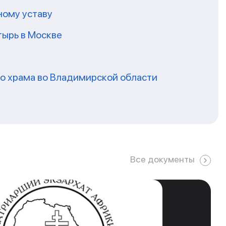
ному уставу
ырь в Москве
го храма во Владимирской области
Все документы