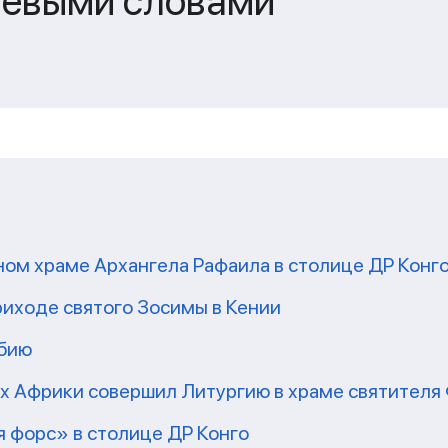
чевыми словами
ом храме Архангела Рафаила в столице ДР Конг
риходе святого Зосимы в Кении
мбию
рх Африки совершил Литургию в храме святител
 форс» в столице ДР Конго