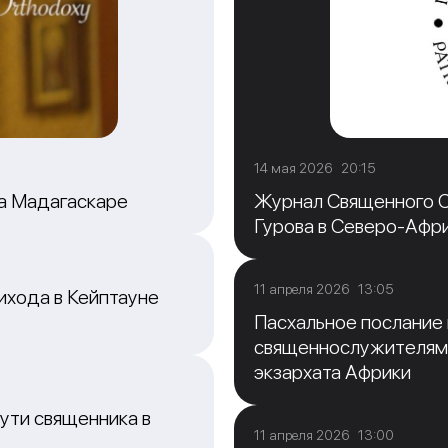
14 мая 2026 20:15
на Мадагаскаре
Журнал Священного С
Гурова в Северо-Афр
11 апреля 2026 13:05
ихода в Кейптауне
Пасхальное послание
священнослужителям
экзархата Африки
ути священника в
11 апреля 2026 13:00