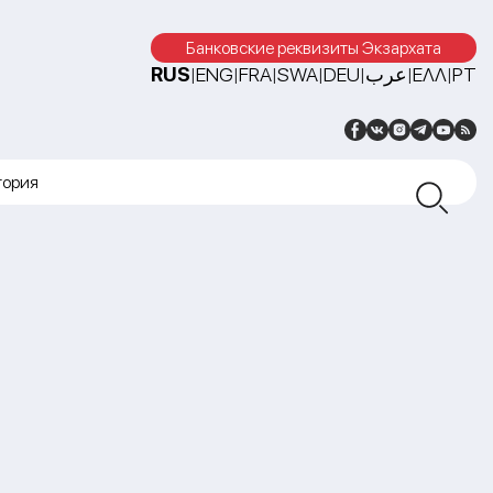
Банковские реквизиты Экзархата
RUS
ENG
FRA
SWA
DEU
عرب
ΕΛΛ
PT
|
|
|
|
|
|
|
тория