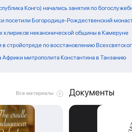
еспублика Конго) начались занятия по богослужеб
ки посетили Богородице-Рождественский монаст
их клириков неканонической общины в Камеруне
 в стройотряде по восстановлению Всехсвятско
а Африки митрополита Константина в Танзанию
Документы
Все материалы