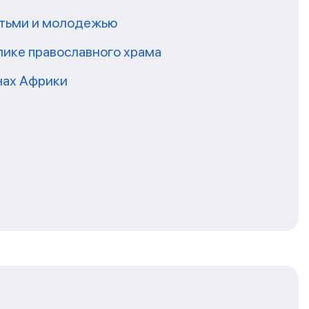
етьми и молодежью
лике православного храма
нах Африки