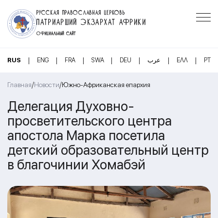
РУССКАЯ ПРАВОСЛАВНАЯ ЦЕРКОВЬ
ПАТРИАРШИЙ ЭКЗАРХАТ АФРИКИ
ОФИЦИАЛЬНЫЙ САЙТ
|
|
|
|
|
|
|
RUS
ENG
FRA
SWA
DEU
عرب
ΕΛΛ
PT
/
/
Главная
Новости
Южно-Африканская епархия
Делегация Духовно-
просветительского центра
апостола Марка посетила
детский образовательный центр
в благочинии Хомабэй