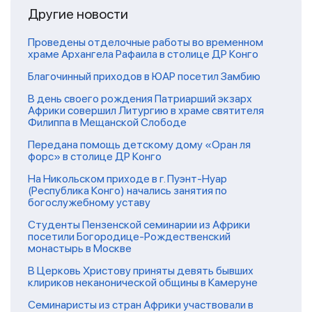
Другие новости
Проведены отделочные работы во временном
храме Архангела Рафаила в столице ДР Конго
Благочинный приходов в ЮАР посетил Замбию
В день своего рождения Патриарший экзарх
Африки совершил Литургию в храме святителя
Филиппа в Мещанской Слободе
Передана помощь детскому дому «Оран ля
форс» в столице ДР Конго
На Никольском приходе в г. Пуэнт-Нуар
(Республика Конго) начались занятия по
богослужебному уставу
Студенты Пензенской семинарии из Африки
посетили Богородице-Рождественский
монастырь в Москве
В Церковь Христову приняты девять бывших
клириков неканонической общины в Камеруне
Семинаристы из стран Африки участвовали в