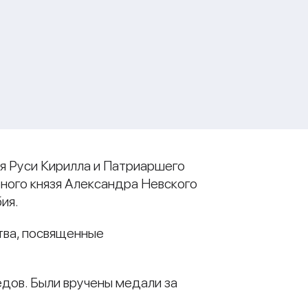
ея Руси Кирилла и Патриаршего
рного князя Александра Невского
ия.
тва, посвященные
дов. Были вручены медали за