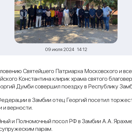
09 июля 2024 14:12
ословению Святейшего Патриарха Московского и вс
йского Константина клирик храма святого благове
ргий Думби совершил поездку в Республику Замб
Федерации в Замбии отец Георгий посетил торжес
 и верности.
ный и Полномочный посол РФ в Замбии А.А. Ярахме
 супружеским парам.