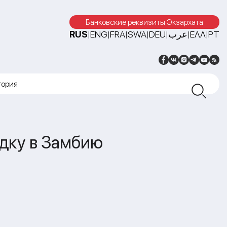
Банковские реквизиты Экзархата
RUS
ENG
FRA
SWA
DEU
عرب
ΕΛΛ
PT
|
|
|
|
|
|
|
тория
дку в Замбию