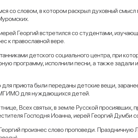
ся со словом, в котором раскрыл духовный смысл 
Муромских.
а иерей Георгий встретился со студентами, изуча
ес к православной вере.
итанниками детского социального центра, при кот
урную программу, исполнили песни, а также задал
для приюта были переданы детские вещи, заран
 МГИМО для нуждающихся детей.
тнице, Всех святых, в земле Русской просиявших,
естителя Господня Иоанна, иерей Георгий Думби 
 Георгий произнес слово проповеди. Праздничную 
оведи).