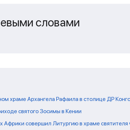
чевыми словами
ом храме Архангела Рафаила в столице ДР Конг
риходе святого Зосимы в Кении
рх Африки совершил Литургию в храме святител