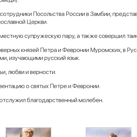
сотрудники Посольства России в Замбии, представ
вославной Церкви.
 местную супружескую пару, а также совершил та
говерных князей Петра и Февронии Муромских, в Ру
ми, изучающими русский язык.
и, любви и верности.
зентацию о святых Петре и Февронии.
 отслужил благодарственный молебен.
и