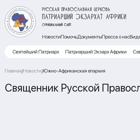
РУССКАЯ ПРАВОСЛАВНАЯ ЦЕРКОВЬ
ПАТРИАРШИЙ ЭКЗАРХАТ АФРИКИ
ОФИЦИАЛЬНЫЙ САЙТ
Новости
Помочь
Документы
Пресса о нас
Вид
Cвятейший Патриарх
Патриарший Экзарх Африки
Се
Главная
Новости
Южно-Африканская епархия
/
/
Священник Русской Правосл