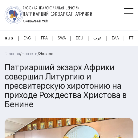
РУССКАЯ ПРАВОСЛАВНАЯ ЦЕРКОВЬ
ПАТРИАРШИЙ ЭКЗАРХАТ АФРИКИ
ОФИЦИАЛЬНЫЙ САЙТ
|
|
|
|
|
|
|
RUS
ENG
FRA
SWA
DEU
عرب
ΕΛΛ
PT
/
/
Главная
Новости
Экзарх
Патриарший экзарх Африки
совершил Литургию и
пресвитерскую хиротонию на
приходе Рождества Христова в
Бенине