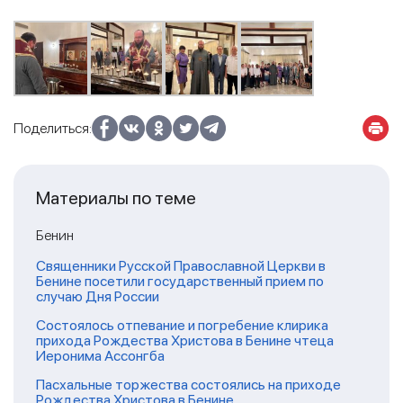
Поделиться:
Материалы по теме
Бенин
Священники Русской Православной Церкви в
Бенине посетили государственный прием по
случаю Дня России
Состоялось отпевание и погребение клирика
прихода Рождества Христова в Бенине чтеца
Иеронима Ассонгба
Пасхальные торжества состоялись на приходе
Рождества Христова в Бенине