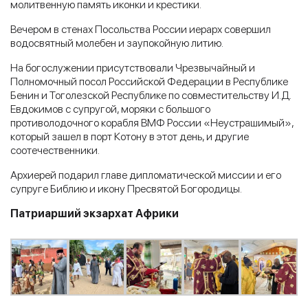
молитвенную память иконки и крестики.
Вечером в стенах Посольства России иерарх совершил
водосвятный молебен и заупокойную литию.
На богослужении присутствовали Чрезвычайный и
Полномочный посол Российской Федерации в Республике
Бенин и Тоголезской Республике по совместительству И.Д.
Евдокимов с супругой, моряки с большого
противолодочного корабля ВМФ России «Неустрашимый»,
который зашел в порт Котону в этот день, и другие
соотечественники.
Архиерей подарил главе дипломатической миссии и его
супруге Библию и икону Пресвятой Богородицы.
Патриарший экзархат Африки