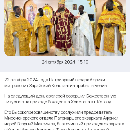
24 октября 2024 15:19
22 октября 2024 года Патриарший экзарх Африки
митрополит Зарайский Константин прибыл в Бенин.
На следующий день архиерей совершил Божественную
литургию на приходе Рождества Христова в г. Котону.
Его Высокопреосвященству сослужили председатель
Миссионерского отдела Патриаршего экзархата Африки
иерей Георгий Максимов, благочинный приходов экзархата
в Кот-д’Ивуаре, Буркина-Фасо, Бенине и Того иерей