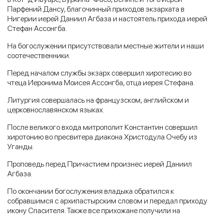
Парфений Дансу, благочинный приходов экзархата в
Нигерии иерей Даниил Агбаза и настоятель прихода иерей
Стефан Ассонгба.
На богослужении присутствовали местные жители и наши
соотечественники.
Перед началом службы экзарх совершил хиротесию во
чтеца Иеронима Моисея Ассонгба, отца иерея Стефана.
Литургия совершалась на французском, английском и
церковнославянском языках.
После великого входа митрополит Константин совершил
хиротонию во пресвитера диакона Христодула Очебу из
Уганды.
Проповедь перед Причастием произнес иерей Даниил
Агбаза.
По окончании богослужения владыка обратился к
собравшимся с архипастырским словом и передал приходу
икону Спасителя. Также все прихожане получили на