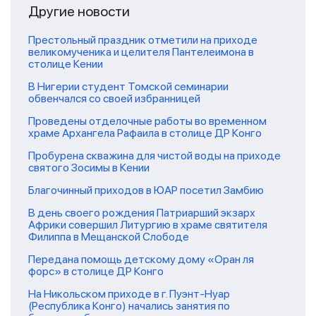
Другие новости
Престольный праздник отметили на приходе
великомученика и целителя Пантелеимона в
столице Кении
В Нигерии студент Томской семинарии
обвенчался со своей избранницей
Проведены отделочные работы во временном
храме Архангела Рафаила в столице ДР Конго
Пробурена скважина для чистой воды на приходе
святого Зосимы в Кении
Благочинный приходов в ЮАР посетил Замбию
В день своего рождения Патриарший экзарх
Африки совершил Литургию в храме святителя
Филиппа в Мещанской Слободе
Передана помощь детскому дому «Оран ля
форс» в столице ДР Конго
На Никольском приходе в г. Пуэнт-Нуар
(Республика Конго) начались занятия по