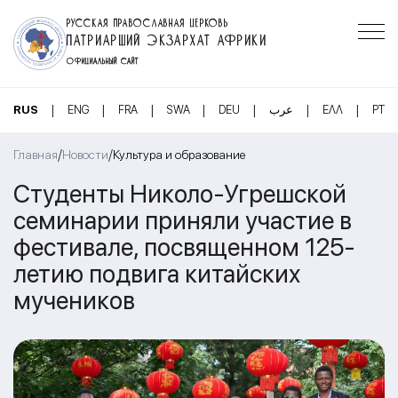
РУССКАЯ ПРАВОСЛАВНАЯ ЦЕРКОВЬ
ПАТРИАРШИЙ ЭКЗАРХАТ АФРИКИ
ОФИЦИАЛЬНЫЙ САЙТ
|
|
|
|
|
|
|
RUS
ENG
FRA
SWA
DEU
عرب
ΕΛΛ
PT
/
/
Главная
Новости
Культура и образование
Студенты Николо-Угрешской
семинарии приняли участие в
фестивале, посвященном 125-
летию подвига китайских
мучеников