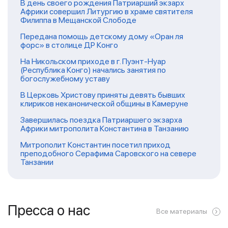
В день своего рождения Патриарший экзарх
Африки совершил Литургию в храме святителя
Филиппа в Мещанской Слободе
Передана помощь детскому дому «Оран ля
форс» в столице ДР Конго
На Никольском приходе в г. Пуэнт-Нуар
(Республика Конго) начались занятия по
богослужебному уставу
В Церковь Христову приняты девять бывших
клириков неканонической общины в Камеруне
Завершилась поездка Патриаршего экзарха
Африки митрополита Константина в Танзанию
Митрополит Константин посетил приход
преподобного Серафима Саровского на севере
Танзании
Пресса о нас
Все материалы