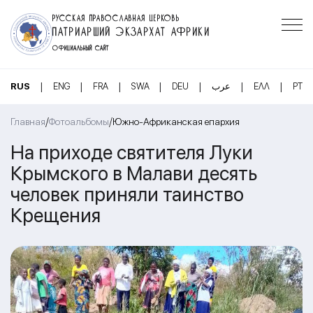
РУССКАЯ ПРАВОСЛАВНАЯ ЦЕРКОВЬ
ПАТРИАРШИЙ ЭКЗАРХАТ АФРИКИ
ОФИЦИАЛЬНЫЙ САЙТ
|
|
|
|
|
|
|
RUS
ENG
FRA
SWA
DEU
عرب
ΕΛΛ
PT
/
/
Главная
Фотоальбомы
Южно-Африканская епархия
На приходе святителя Луки
Крымского в Малави десять
человек приняли таинство
Крещения