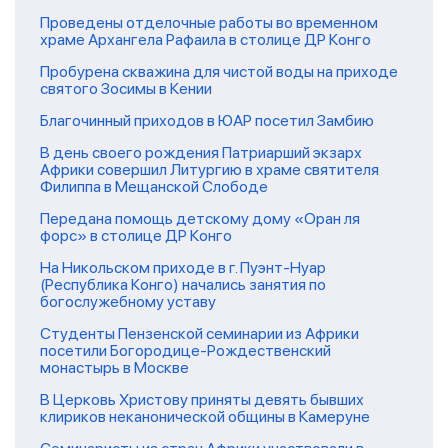
Проведены отделочные работы во временном
храме Архангела Рафаила в столице ДР Конго
Пробурена скважина для чистой воды на приходе
святого Зосимы в Кении
Благочинный приходов в ЮАР посетил Замбию
В день своего рождения Патриарший экзарх
Африки совершил Литургию в храме святителя
Филиппа в Мещанской Слободе
Передана помощь детскому дому «Оран ля
форс» в столице ДР Конго
На Никольском приходе в г. Пуэнт-Нуар
(Республика Конго) начались занятия по
богослужебному уставу
Студенты Пензенской семинарии из Африки
посетили Богородице-Рождественский
монастырь в Москве
В Церковь Христову приняты девять бывших
клириков неканонической общины в Камеруне