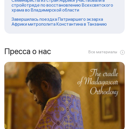
Семинаристы из стран Африки участвовали в
стройотряде по восстановлению Всехсвятского
храма во Владимирской области
Завершилась поездка Патриаршего экзарха
Африки митрополита Константина в Танзанию
Пресса о нас
Все материалы