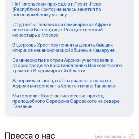
На Никольском приходе в г. Пуэнт-Нуар
(Республика Конго) начались занятия по
богослужебному уставу
Студенты Пензенской семинарии из Африки
посетили Богородице-Рождественский
монастырь в Москве
В Церковь Христову приняты девять бывших
клириков неканонической общины в Камеруне
Семинаристы из стран Африки участвовали в
стройотряде по восстановлению Всехсвятского
храма во Владимирской области
Завершилась поездка Патриаршего экзарха
Африки митрополита Константина в Танзанию
Митрополит Константин посетил приход
преподобного Серафима Саровского на севере
Танзании
Пресса о нас
Все материалы