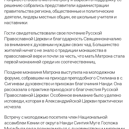
решению собрались представители администрации
правительства региона, общественные и политические
деятели, лидеры местных общин, ее школьные учителя и
наставники.
Гости свидетельствовали свое почтение Русской
Православной Церкви и благодарность Священноначалию
за внимание к духовным нуждам своих чад. Большинство
жителей ничего не знало о традиции монашества в
православной вере и почли за честь, что мать Матрона стала
первой монахиней среди их соотечественниц.
Позднее монахиня Матрона выступила на молодежном
форуме, собравшем на приходе преподобного Стилиана в с.
Сигинваи духовенство и прихожан благочиния Нанди. Она
рассказала о практике приходского благочестия Русской
Православной Церкви. Особенное внимание было уделено
исповеди, которая в Александрийской Церкви практически
исчезла.
Встречу с молодежью посетила член Национальной
ассамблеи Кении от округа Нанди Синтия Муге. Госпожа
Муге была рада познакомиться с духовенством и мирянами