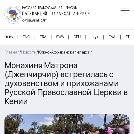
РУССКАЯ ПРАВОСЛАВНАЯ ЦЕРКОВЬ
ПАТРИАРШИЙ ЭКЗАРХАТ АФРИКИ
ОФИЦИАЛЬНЫЙ САЙТ
|
|
|
|
|
|
|
RUS
ENG
FRA
SWA
DEU
عرب
ΕΛΛ
PT
/
/
Главная
Новости
Южно-Африканская епархия
Монахиня Матрона
(Джепчирчир) встретилась с
духовенством и прихожанами
Русской Православной Церкви в
Кении