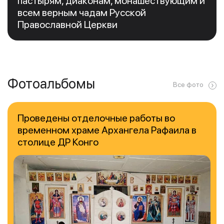
пастырям, диаконам, монашествующим и
всем верным чадам Русской
Православной Церкви
Фотоальбомы
Все фото
Проведены отделочные работы во
временном храме Архангела Рафаила в
столице ДР Конго