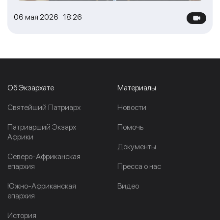
06 мая 2026 18:26
Об Экзархате
Материалы
Cвятейший Патриарх
Новости
Патриарший Экзарх
Помочь
Африки
Документы
Северо-Африканская
епархия
Пресса о нас
Южно-Африканская
Видео
епархия
История