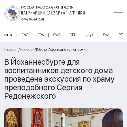
РУССКАЯ ПРАВОСЛАВНАЯ ЦЕРКОВЬ
ПАТРИАРШИЙ ЭКЗАРХАТ АФРИКИ
ОФИЦИАЛЬНЫЙ САЙТ
|
|
|
|
|
|
|
RUS
ENG
FRA
SWA
DEU
عرب
ΕΛΛ
PT
/
/
Главная
Новости
Южно-Африканская епархия
В Йоханнесбурге для
воспитанников детского дома
проведена экскурсия по храму
преподобного Сергия
Радонежского