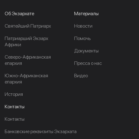
Об Экзархате
Материалы
Cвятейший Патриарх
Новости
Патриарший Экзарх
Помочь
Африки
Документы
Северо-Африканская
епархия
Пресса о нас
Южно-Африканская
Видео
епархия
История
Контакты
Контакты
Банковские реквизиты Экзархата