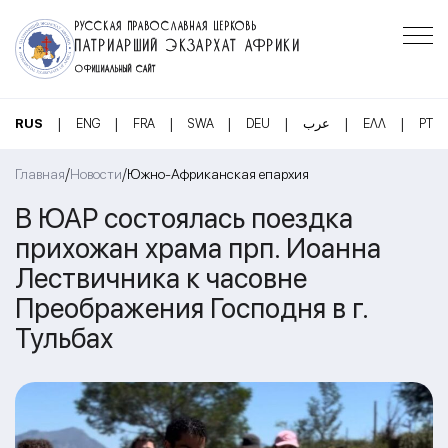
РУССКАЯ ПРАВОСЛАВНАЯ ЦЕРКОВЬ
ПАТРИАРШИЙ ЭКЗАРХАТ АФРИКИ
ОФИЦИАЛЬНЫЙ САЙТ
|
|
|
|
|
|
|
RUS
ENG
FRA
SWA
DEU
عرب
ΕΛΛ
PT
/
/
Главная
Новости
Южно-Африканская епархия
В ЮАР состоялась поездка
прихожан храма прп. Иоанна
Лествичника к часовне
Преображения Господня в г.
Тульбах