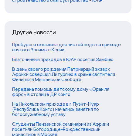
строительство и благоустройство
-
ЮАР
Другие новости
Пробурена скважина для чистой воды на приходе
святого Зосимы в Кении
Благочинный приходов в ЮАР посетил Замбию
В день своего рождения Патриарший экзарх
Африки совершил Литургию в храме святителя
Филиппа в Мещанской Слободе
Передана помощь детскому дому «Оран ля
форс» в столице ДР Конго
На Никольском приходе в г. Пуэнт-Нуар
(Республика Конго) начались занятия по
богослужебному уставу
Студенты Пензенской семинарии из Африки
посетили Богородице-Рождественский
монастырь в Москве