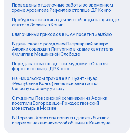
Проведены отделочные работы во временном
храме Архангела Рафаила в столице ДР Конго
Пробурена скважина для чистой воды на приходе
святого Зосимы в Кении
Благочинный приходов в ЮАР посетил Замбию
В день своего рождения Патриарший экзарх
Африки совершил Литургию в храме святителя
Филиппа в Мещанской Слободе
Передана помощь детскому дому «Оран ля
форс» в столице ДР Конго
На Никольском приходе в г. Пуэнт-Нуар
(Республика Конго) начались занятия по
богослужебному уставу
Студенты Пензенской семинарии из Африки
посетили Богородице-Рождественский
монастырь в Москве
В Церковь Христову приняты девять бывших
клириков неканонической общины в Камеруне