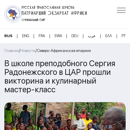
РУССКАЯ ПРАВОСЛАВНАЯ ЦЕРКОВЬ
ПАТРИАРШИЙ ЭКЗАРХАТ АФРИКИ
ОФИЦИАЛЬНЫЙ САЙТ
|
|
|
|
|
|
|
RUS
ENG
FRA
SWA
DEU
عرب
ΕΛΛ
PT
/
/
Главная
Новости
Северо-Африканская епархия
В школе преподобного Сергия
Радонежского в ЦАР прошли
викторина и кулинарный
мастер-класс