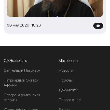
06 мая 2026 18:26
Об Экзархате
Материалы
Cвятейший Патриарх
Новости
Патриарший Экзарх
Помочь
Африки
Документы
Северо-Африканская
епархия
Пресса о нас
Южно-Африканская
Видео