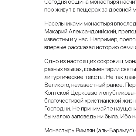
Сегодня община монастыря насчит
пор живут в пещерах за древней 
Насельниками монастыря впослед
Макарий Александрийский, препо
известны и у нас. Например, пре
впервые рассказал историю семи 
Одно из настоящих сокровищ мона
разных языках, комментарии святы
литургические тексты. Не так дав
Великого, неизвестный ранее. Пе
Коптской Церковью и опубликован
благочестивой христианской жизн
Господни. Не принимайте наущени
бы малою заповедь ни была. Ибо 
Монастырь Римлян (аль-Барамус) 