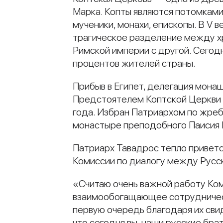
Марка. Копты являются потомками
мученики, монахи, епископы. В V 
трагическое разделение между х
Римской империи с другой. Сегодн
процентов жителей страны.
Прибыв в Египет, делегация мона
Предстоятелем Коптской Церкви 
года. Избран Патриархом по жреби
монастыре преподобного Паисия 
Патриарх Тавадрос тепло приветс
Комиссии по диалогу между Русс
«Считаю очень важной работу Ко
взаимообогащающее сотрудничест
первую очередь благодаря их сви
что сегодня вы, наши русские бра