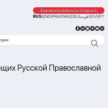
Банковские реквизиты Экзархата
RUS
ENG
FRA
SWA
DEU
عرب
ΕΛΛ
PT
|
|
|
|
|
|
|
тория
ющих Русской Православной