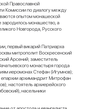
ской Православной
сти Комиссии по диалогу между
ниваются опытом монашеской
е зародилось монашество, а
еликого Новгорода, Русского
ии, первый викарий Патриарха
Москвы митрополит Воскресенский
ский Арсений; заместитель
Зачатьевского монастыря города
иям иеромонах Стефан (Игумнов);
й епархии архимандрит Митрофан
ов); настоятель архиерейского
бовский), насельники
ние от апостола и евангелиста