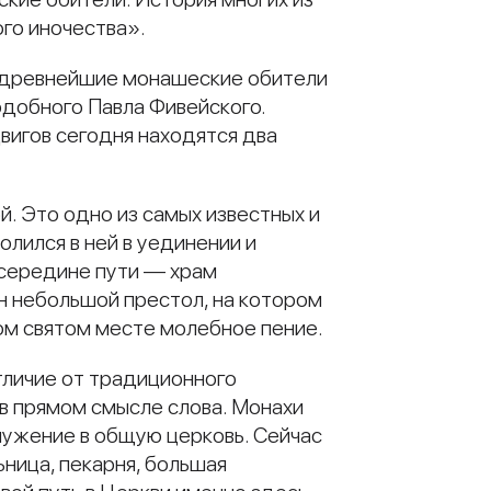
го иночества».
а, древнейшие монашеские обители
одобного Павла Фивейского.
вигов сегодня находятся два
й. Это одно из самых известных и
олился в ней в уединении и
 середине пути — храм
н небольшой престол, на котором
ом святом месте молебное пение.
тличие от традиционного
в прямом смысле слова. Монахи
служение в общую церковь. Сейчас
ница, пекарня, большая