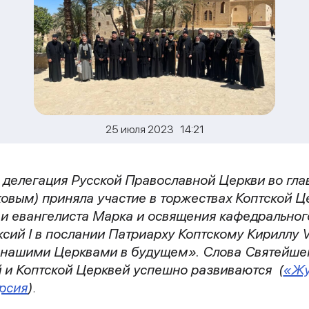
25 июля 2023 14:21
а, делегация Русской Православной Церкви во гл
вым) приняла участие в торжествах Коптской Це
и евангелиста Марка и освящения кафедральног
сий I в послании Патриарху Коптскому Кириллу V
нашими Церквами в будущем». Слова Святейшег
 и Коптской Церквей успешно развиваются (
«Жу
рсия
)
.