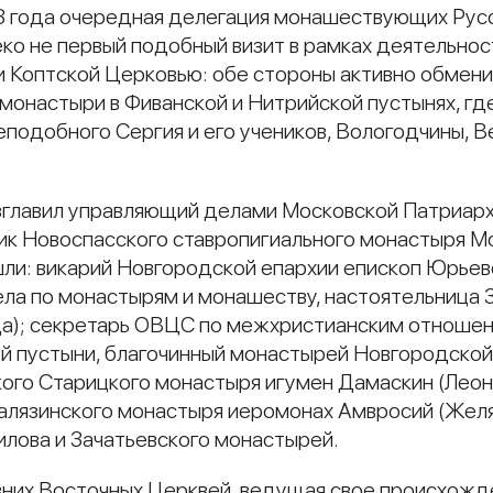
23 года очередная делегация монашествующих Рус
еко не первый подобный визит в рамках деятельно
и Коптской Церковью: обе стороны активно обме
монастыри в Фиванской и Нитрийской пустынях, гд
подобного Сергия и его учеников, Вологодчины, В
зглавил управляющий делами Московской Патриарх
ник Новоспасского ставропигиального монастыря 
шли: викарий Новгородской епархии епископ Юрьев
ла по монастырям и монашеству, настоятельница 
да); секретарь ОВЦС по межхристианским отношен
й пустыни, благочинный монастырей Новгородско
кого Старицкого монастыря игумен Дамаскин (Леон
алязинского монастыря иеромонах Амвросий (Желя
илова и Зачатьевского монастырей.
них Восточных Церквей, ведущая свое происхожде