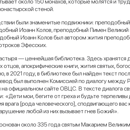
ывает около 150 монахов, которые молятся и труд
монастырской стеной.
ствии были знаменитые подвижники: преподобный
добный Иоанн Колов, преподобный Пимен Великий 
подобный Иоанн Колов был автором жития преподоб
отроков Эфесских.
стыря — ценнейшая библиотека. Здесь хранятся д
х отцов, апокрифические книги, жития святых, бого
но, в 2021 году, в библиотеке был найден текст по
ревод был выполнен Комиссией по диалогу между 
 на официальном сайте ОВЦС. В тексте диалога св
и: «Дети мои, бегите от греха и будьте терпеливы
я врага [рода человеческого], сподвигающего вас
нарушение любой из них вызывает гнев Божий».
основан около 335 года святым Макарием Великим.