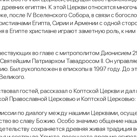
 древних египтян. К этой Церкви относятся многоч
веке, после IV Вселенского Собора, в связи с бого
ристианами Египта, Сирии и Армении с одной сто
я в Египте христиане играют заметную роль, к ним
шествующих во главе с митрополитом Дионисием 29
Святейшим Патриархом Тавадросом II. Он управля
ю. Был рукоположен в епископы в 1997 году. До э
Великого.
твовал гостей, рассказал о Коптской Церкви и да
кой Православной Церковью и Коптской Церковью:
миссии по диалогу между нашими Церквами, осущ
во во славу Божию. Особо значимо общение наши
детельству сохраняется древняя живая традиция ве
тья и сестры во Христе, посещаете древние египет