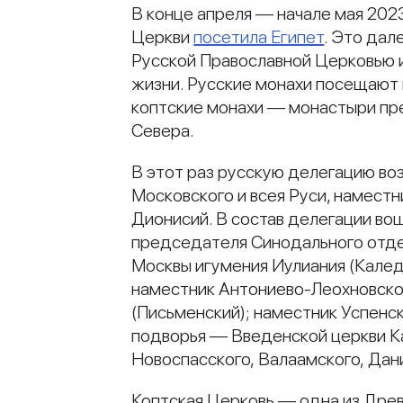
В конце апреля — начале мая 20
Церкви
посетила Египет
. Это дал
Русской Православной Церковью 
жизни. Русские монахи посещают 
коптские монахи — монастыри пре
Севера.
В этот раз русскую делегацию во
Московского и всея Руси, намест
Дионисий. В состав делегации во
председателя Синодального отде
Москвы игумения Иулиания (Кале
наместник Антониево-Леохновско
(Письменский); наместник Успенс
подворья — Введенской церкви К
Новоспасского, Валаамского, Дан
Коптская Церковь — одна из Древ