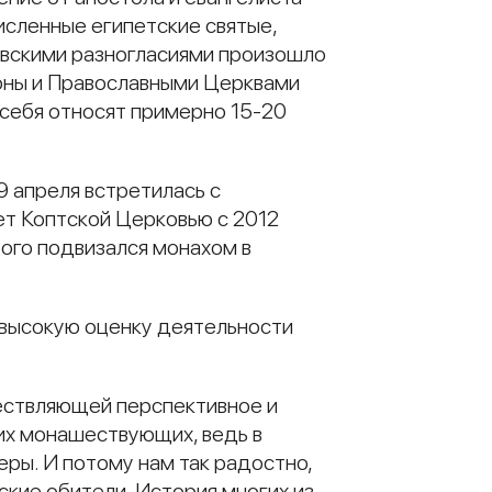
исленные египетские святые,
словскими разногласиями произошло
роны и Православными Церквами
 себя относят примерно 15-20
 апреля встретилась с
ет Коптской Церковью с 2012
того подвизался монахом в
л высокую оценку деятельности
ествляющей перспективное и
х монашествующих, ведь в
ры. И потому нам так радостно,
ские обители. История многих из