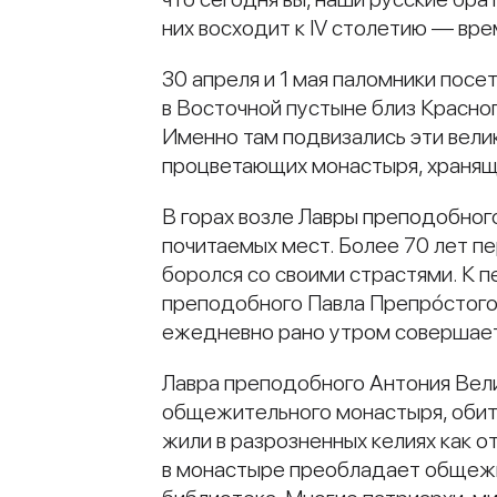
них восходит к IV столетию — вр
30 апреля и 1 мая паломники пос
в Восточной пустыне близ Красно
Именно там подвизались эти вели
процветающих монастыря, хранящ
В горах возле Лавры преподобного
почитаемых мест. Более 70 лет пе
боролся со своими страстями. К 
преподобного Павла Препрóстого.
ежедневно рано утром совершаетс
Лавра преподобного Антония Вел
общежительного монастыря, обите
жили в разрозненных келиях как о
в монастыре преобладает общежит