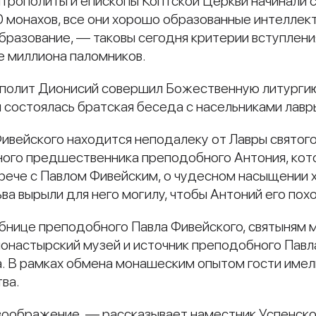
трополиты и епископы Коптской Церкви начинали с
0 монахов, все они хорошо образованные интелле
бразование, — таковы сегодня критерии вступлени
 миллиона паломников.
ополит Дионисий совершил Божественную литургию
 состоялась братская беседа с насельниками лавр
вейского находится неподалеку от Лавры святого
ного предшественника преподобного Антония, кото
рече с Павлом Фивейским, о чудесном насыщении х
ьва вырыли для него могилу, чтобы Антоний его пох
обнице преподобного Павла Фивейского, святыням
онастырский музей и источник преподобного Павла,
га. В рамках обмена монашеским опытом гости име
ва.
оображение, — рассказывает наместник Успенско