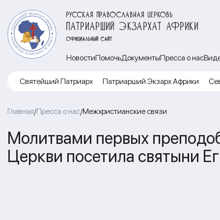
РУССКАЯ ПРАВОСЛАВНАЯ ЦЕРКОВЬ
ПАТРИАРШИЙ ЭКЗАРХАТ АФРИКИ
ОФИЦИАЛЬНЫЙ САЙТ
Новости
Помочь
Документы
Пресса о нас
Вид
Cвятейший Патриарх
Патриарший Экзарх Африки
Се
Главная
Пресса о нас
Межхристианские связи
/
/
Молитвами первых преподо
Церкви посетила святыни Е