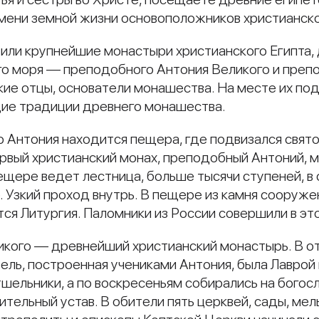
емени земной жизни основоположников христианско
етили крупнейшие монастыри христианского Египт
го моря — преподобного Антония Великого и преп
кие отцы, основатели монашества. На месте их под
ие традиции древнего монашества.
 Антония находится пещера, где подвизался свято
рвый христианский монах, преподобный Антоний, м
пещере ведет лестница, больше тысячи ступеней, в
 Узкий проход внутрь. В пещере из камня сооруже
я Литургия. Паломники из России совершили в эт
икого — древнейший христианский монастырь. В о
ль, построенная учениками Антония, была Лаврой 
тшельники, а по воскресеньям собирались на бого
ельный устав. В обители пять церквей, сады, мель