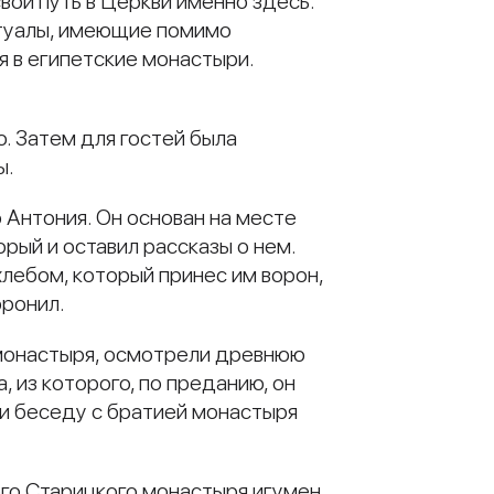
вой путь в Церкви именно здесь.
ктуалы, имеющие помимо
я в египетские монастыри.
. Затем для гостей была
ы.
 Антония. Он основан на месте
рый и оставил рассказы о нем.
лебом, который принес им ворон,
оронил.
 монастыря, осмотрели древнюю
 из которого, по преданию, он
ли беседу с братией монастыря
го Старицкого монастыря игумен