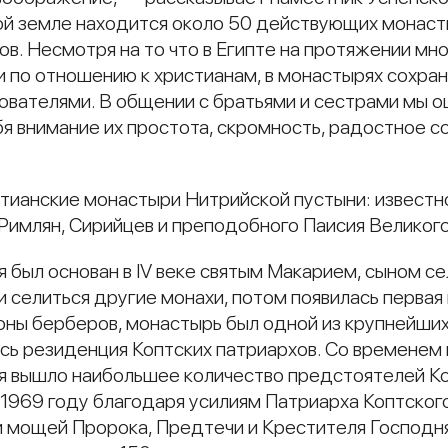
ой земле находится около 50 действующих монасты
в. Несмотря на то что в Египте на протяжении мно
ии по отношению к христианам, в монастырях сохр
ователями. В общении с братьями и сестрами мы 
я внимание их простота, скромность, радостное со
истианские монастыри Нитрийской пустыни: известн
Римлян, Сирийцев и преподобного Паисия Великого
был основан в IV веке святым Макарием, сыном с
 селиться другие монахи, потом появилась первая ц
оны берберов, монастырь был одной из крупнейших
ь резиденция Коптских патриархов. Со временем 
ря вышло наибольшее количество предстоятелей К
1969 году благодаря усилиям Патриарха Коптского
и мощей Пророка, Предтечи и Крестителя Господня