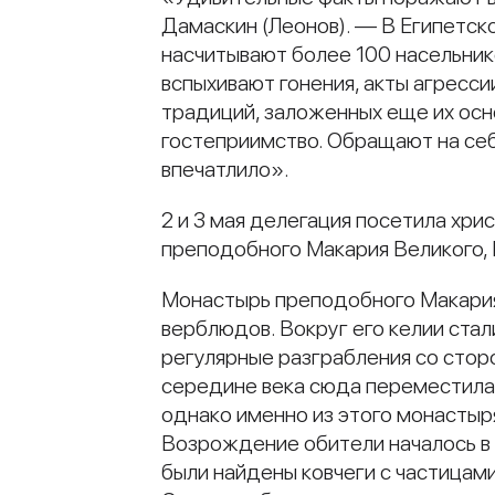
Дамаскин (Леонов). — В Египетск
насчитывают более 100 насельнико
вспыхивают гонения, акты агресс
традиций, заложенных еще их осн
гостеприимство. Обращают на себ
впечатлило».
2 и 3 мая делегация посетила хр
преподобного Макария Великого, 
Монастырь преподобного Макария 
верблюдов. Вокруг его келии стали
регулярные разграбления со стор
середине века сюда переместилас
однако именно из этого монасты
Возрождение обители началось в 
были найдены ковчеги с частицам