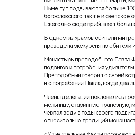
библиотека. Многие патриархи, ми
Ныне тут подвизаются больше 10
богословского также и светское о
Ежегодно сюда прибывает больше
В одном из храмов обители митр
проведена экскурсия по обители и
Монастырь преподобного Павла Фи
подвигов и погребения удивитель
Преподобный говорил о своей вст
и о погребении Павла, когда два л
Члены делегации поклонились гр
мельницу, старинную трапезную, м
черпал воду в годы своего подви
относительно традиций монашест
«Удивительные факты поражают в