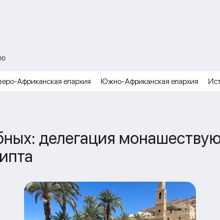
ео
веро-Африканская епархия
Южно-Африканская епархия
Ис
бных: делегация монашеству
гипта