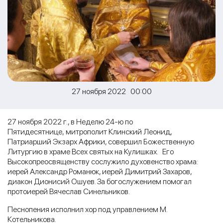
27 ноября 2022 00:00
27 ноября 2022 г., в Неделю 24-ю по
Пятидесятнице, митрополит Клинский Леонид,
Патриарший Экзарх Африки, совершил Божественную
Литургию в храме Всех святых на Кулишках. Его
Высокопреосвященству сослужило духовенство храма:
иерей Александр Романюк, иерей Димитрий Захаров,
диакон Дионисий Ошуев. За богослужением помогал
протоиерей Вячеслав Синельников.
Песнопения исполнил хор под управлением М.
Котельникова.