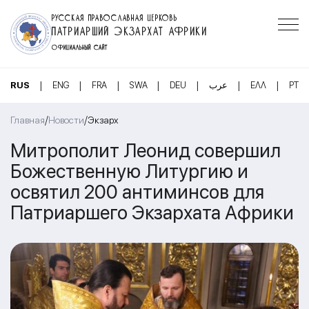
РУССКАЯ ПРАВОСЛАВНАЯ ЦЕРКОВЬ
ПАТРИАРШИЙ ЭКЗАРХАТ АФРИКИ
ОФИЦИАЛЬНЫЙ САЙТ
|
|
|
|
|
|
|
RUS
ENG
FRA
SWA
DEU
عرب
ΕΛΛ
PT
/
/
Главная
Новости
Экзарх
Митрополит Леонид совершил
Божественную Литургию и
освятил 200 антиминсов для
Патриаршего Экзархата Африки