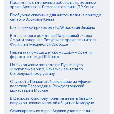
Проведены отделочные работы во временном
храме Архангела Рафаила в столице ДР Конго
Пробурена скважина для чистой воды на приходе
святого Зосимы в Кении
Благочинный приходов в ЮАР посетил Замбию
В день своего рождения Патриарший экзарх
Африки совершил Литургию в храме святителя
Филиппа в Мещанской Слободе
Передана помощь детскому дому «Оран ля
форс» в столице ДР Конго
На Никольском приходе в г. Пуэнт-Нуар
(Республика Конго) начались занятия по
богослужебному уставу
Студенты Пензенской семинарии из Африки
посетили Богородице-Рождественский
монастырь в Москве
В Церковь Христову приняты девять бывших
клириков неканонической общины в Камеруне
Семинаристы из стран Африки участвовали в