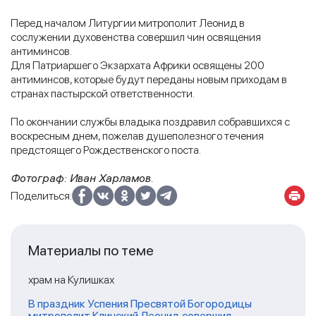
Перед началом Литургии митрополит Леонид в
сослужении духовенства совершил чин освящения
антиминсов.
Для Патриаршего Экзархата Африки освящены 200
антиминсов, которые будут переданы новым приходам в
странах пастырской ответственности.
По окончании службы владыка поздравил собравшихся с
воскресным днем, пожелав душеполезного течения
предстоящего Рождественского поста.
Фотограф: Иван Харламов.
Поделиться:
Материалы по теме
храм на Кулишках
В праздник Успения Пресвятой Богородицы
митрополит Клинский Леонид совершил