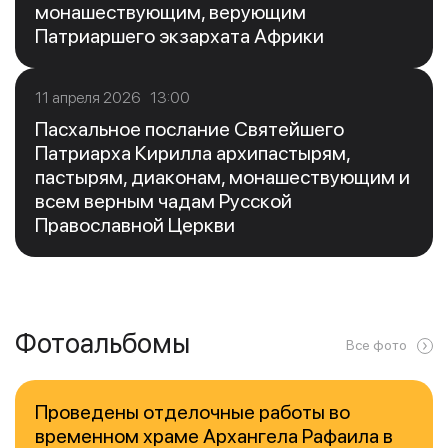
монашествующим, верующим
Патриаршего экзархата Африки
11 апреля 2026 13:00
Пасхальное послание Святейшего
Патриарха Кирилла архипастырям,
пастырям, диаконам, монашествующим и
всем верным чадам Русской
Православной Церкви
Фотоальбомы
Все фото
Проведены отделочные работы во
временном храме Архангела Рафаила в