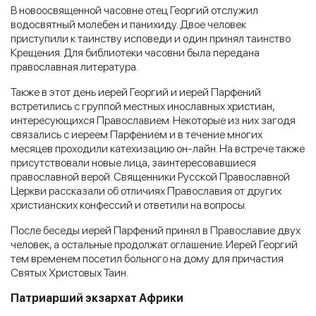
В новоосвященной часовне отец Георгий отслужил
водосвятный молебен и панихиду. Двое человек
приступили к таинству исповеди и один принял таинство
Крещения. Для библиотеки часовни была передана
православная литература.
Также в этот день иерей Георгий и иерей Парфений
встретились с группой местных инославных христиан,
интересующихся Православием. Некоторые из них загодя
связались с иереем Парфением и в течение многих
месяцев проходили катехизацию он-лайн. На встрече также
присутствовали новые лица, заинтересовавшиеся
православной верой. Священники Русской Православной
Церкви рассказали об отличиях Православия от других
христианских конфессий и ответили на вопросы.
После беседы иерей Парфений принял в Православие двух
человек, а остальные продолжат оглашение. Иерей Георгий
тем временем посетил больного на дому для причастия
Святых Христовых Таин.
Патриарший экзархат Африки