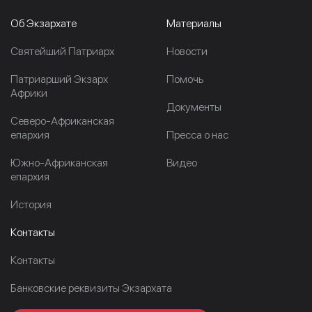
Об Экзархате
Материалы
Cвятейший Патриарх
Новости
Патриарший Экзарх
Помочь
Африки
Документы
Северо-Африканская
епархия
Пресса о нас
Южно-Африканская
Видео
епархия
История
Контакты
Контакты
Банковские реквизиты Экзархата