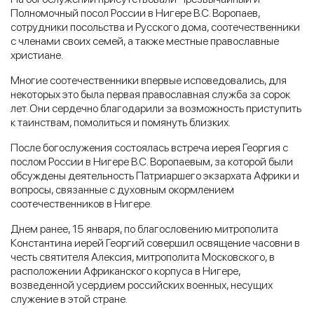
Полномочный посол России в Нигере В.С. Воропаев,
сотрудники посольства и Русского дома, соотечественники
с членами своих семей, а также местные православные
христиане.
Многие соотечественники впервые исповедовались, для
некоторых это была первая православная служба за сорок
лет. Они сердечно благодарили за возможность приступить
к таинствам, помолиться и помянуть близких.
После богослужения состоялась встреча иерея Георгия с
послом России в Нигере В.С. Воропаевым, за которой были
обсуждены деятельность Патриаршего экзархата Африки и
вопросы, связанные с духовным окормлением
соотечественников в Нигере.
Днем ранее, 15 января, по благословению митрополита
Константина иерей Георгий совершил освящение часовни в
честь святителя Алексия, митрополита Московского, в
расположении Африканского корпуса в Нигере,
возведенной усердием российских военных, несущих
служение в этой стране.