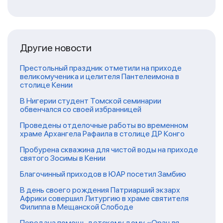
Другие новости
Престольный праздник отметили на приходе
великомученика и целителя Пантелеимона в
столице Кении
В Нигерии студент Томской семинарии
обвенчался со своей избранницей
Проведены отделочные работы во временном
храме Архангела Рафаила в столице ДР Конго
Пробурена скважина для чистой воды на приходе
святого Зосимы в Кении
Благочинный приходов в ЮАР посетил Замбию
В день своего рождения Патриарший экзарх
Африки совершил Литургию в храме святителя
Филиппа в Мещанской Слободе
Передана помощь детскому дому «Оран ля