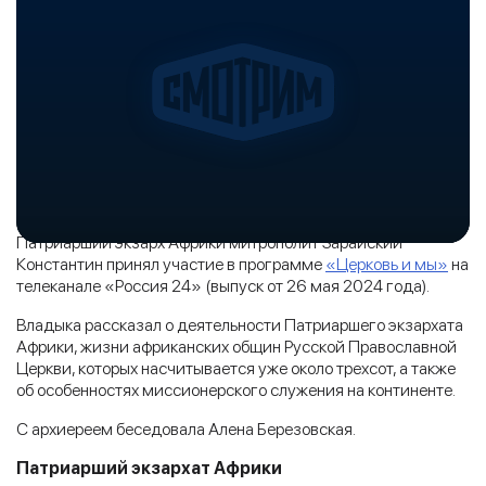
Патриарший экзарх Африки митрополит Зарайский
Константин принял участие в программе
«Церковь и мы»
на
телеканале «Россия 24» (выпуск от 26 мая 2024 года).
Владыка рассказал о деятельности Патриаршего экзархата
Африки, жизни африканских общин Русской Православной
Церкви, которых насчитывается уже около трехсот, а также
об особенностях миссионерского служения на континенте.
С архиереем беседовала Алена Березовская.
Патриарший экзархат Африки