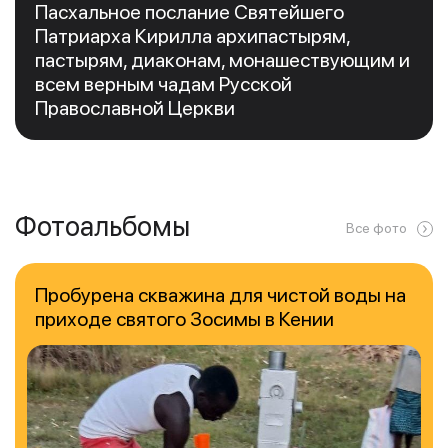
Пасхальное послание Святейшего
Патриарха Кирилла архипастырям,
пастырям, диаконам, монашествующим и
всем верным чадам Русской
Православной Церкви
Фотоальбомы
Все фото
Пробурена скважина для чистой воды на
приходе святого Зосимы в Кении