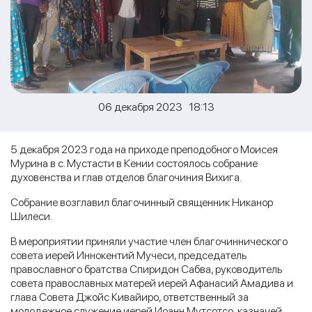
06 декабря 2023 18:13
5 декабря 2023 года на приходе преподобного Моисея
Мурина в с. Мустасти в Кении состоялось собрание
духовенства и глав отделов благочиния Вихига.
Собрание возглавил благочинный священник Никанор
Шилеси.
В мероприятии приняли участие член благочиннического
совета иерей Иннокентий Мучеси, председатель
православного братства Спиридон Сабва, руководитель
совета православных матерей иерей Афанасий Амадива и
глава Совета Джойс Кивайиро, ответственный за
молодежное служение иерей Иоанн Мутсотсо, казначей