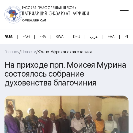
РУССКАЯ ПРАВОСЛАВНАЯ ЦЕРКОВЬ
ПАТРИАРШИЙ ЭКЗАРХАТ АФРИКИ
ОФИЦИАЛЬНЫЙ САЙТ
|
|
|
|
|
|
|
RUS
ENG
FRA
SWA
DEU
عرب
ΕΛΛ
PT
/
/
Главная
Новости
Южно-Африканская епархия
На приходе прп. Моисея Мурина
состоялось собрание
духовенства благочиния