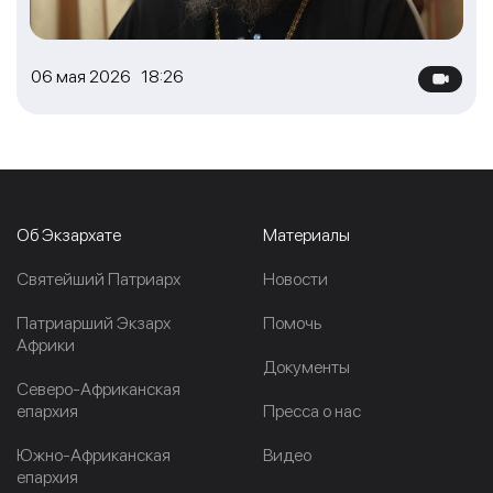
06 мая 2026 18:26
Об Экзархате
Материалы
Cвятейший Патриарх
Новости
Патриарший Экзарх
Помочь
Африки
Документы
Северо-Африканская
епархия
Пресса о нас
Южно-Африканская
Видео
епархия