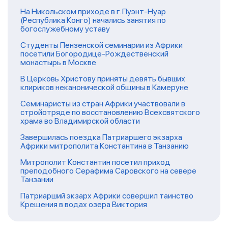
На Никольском приходе в г. Пуэнт-Нуар
(Республика Конго) начались занятия по
богослужебному уставу
Студенты Пензенской семинарии из Африки
посетили Богородице-Рождественский
монастырь в Москве
В Церковь Христову приняты девять бывших
клириков неканонической общины в Камеруне
Семинаристы из стран Африки участвовали в
стройотряде по восстановлению Всехсвятского
храма во Владимирской области
Завершилась поездка Патриаршего экзарха
Африки митрополита Константина в Танзанию
Митрополит Константин посетил приход
преподобного Серафима Саровского на севере
Танзании
Патриарший экзарх Африки совершил таинство
Крещения в водах озера Виктория