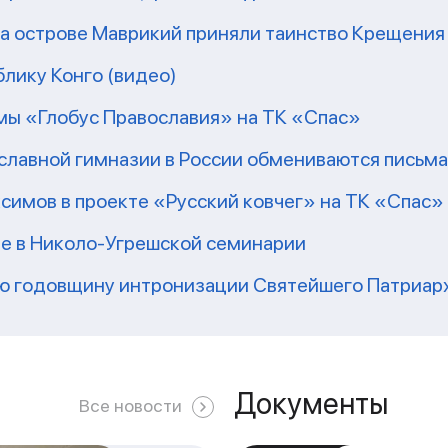
на острове Маврикий приняли таинство Крещения
блику Конго (видео)
ммы «Глобус Православия» на ТК «Спас»
славной гимназии в России обмениваются письма
ксимов в проекте «Русский ковчег» на ТК «Спас»
е в Николо-Угрешской семинарии
-ю годовщину интронизации Святейшего Патриар
Документы
Все новости