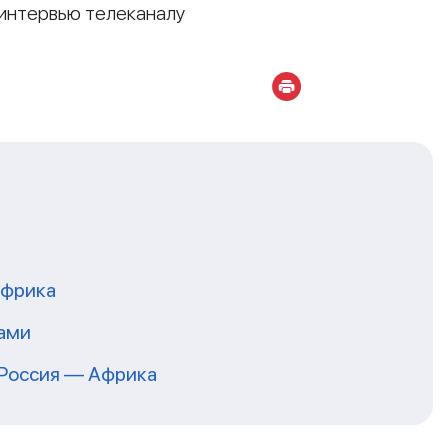
интервью телеканалу
Африка
тами
 Россия — Африка