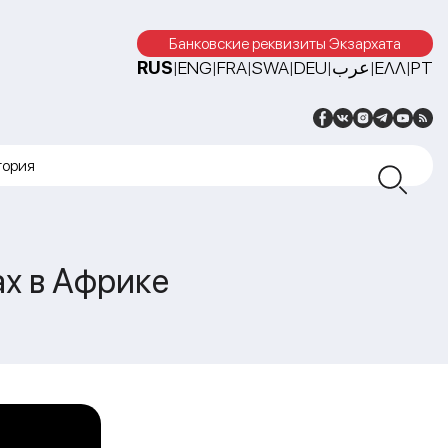
Банковские реквизиты Экзархата
RUS
ENG
FRA
SWA
DEU
عرب
ΕΛΛ
PT
|
|
|
|
|
|
|
тория
х в Африке