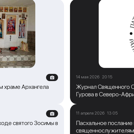
14 мая 2026 20:15
м храме Архангела
Журнал Священного С
Гурова в Северо-Афр
11 апреля 2026 13:05
ходе святого Зосимы в
Пасхальное послание
священнослужителям