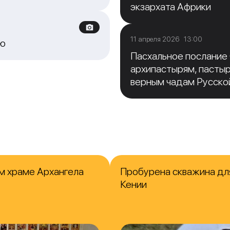
экзархата Африки
11 апреля 2026 13:00
ию
Пасхальное послание
архипастырям, пасты
верным чадам Русско
м храме Архангела
Пробурена скважина для
Кении