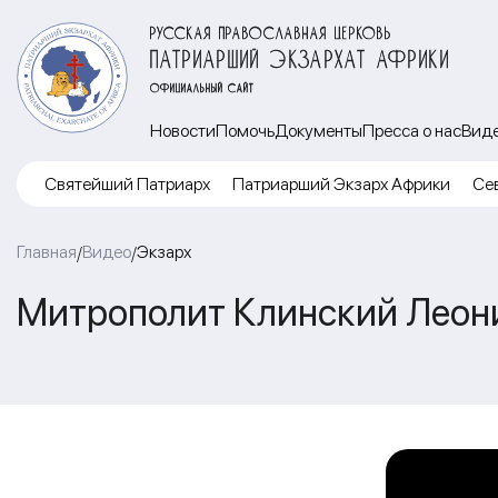
РУССКАЯ ПРАВОСЛАВНАЯ ЦЕРКОВЬ
ПАТРИАРШИЙ ЭКЗАРХАТ АФРИКИ
ОФИЦИАЛЬНЫЙ САЙТ
Новости
Помочь
Документы
Пресса о нас
Вид
Cвятейший Патриарх
Патриарший Экзарх Африки
Се
Главная
Видео
Экзарх
/
/
Митрополит Клинский Леони