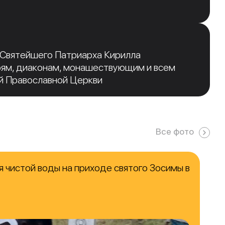
 Святейшего Патриарха Кирилла
рям, диаконам, монашествующим и всем
й Православной Церкви
Все фото
 чистой воды на приходе святого Зосимы в