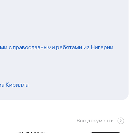
ми с православными ребятами из Нигерии
ха Кирилла
Все документы