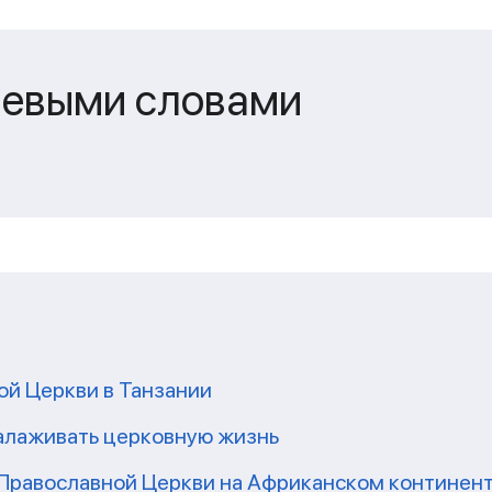
чевыми словами
ой Церкви в Танзании
налаживать церковную жизнь
 Православной Церкви на Африканском континен