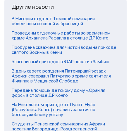
Другие новости
В Нигерии студент Томской семинарии
обвенчался со своей избранницей
Проведены отделочные работы во временном
храме Архангела Рафаила в столице ДР Конго
Пробурена скважина для чистой воды на приходе
святого Зосимы в Кении
Благочинный приходов в ЮАР посетил Замбию
В день своего рождения Патриарший экзарх
Африки совершил Литургию в храме святителя
Филиппа в Мещанской Слободе
Передана помощь детскому дому «Оран ля
форс» в столице ДР Конго
На Никольском приходе в г. Пуэнт-Нуар
(Республика Конго) начались занятия по
богослужебному уставу
Студенты Пензенской семинарии из Африки
посетили Богородице-Рождественский