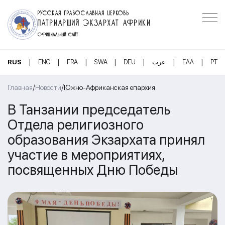
РУССКАЯ ПРАВОСЛАВНАЯ ЦЕРКОВЬ
ПАТРИАРШИЙ ЭКЗАРХАТ АФРИКИ
ОФИЦИАЛЬНЫЙ САЙТ
|
|
|
|
|
|
|
RUS
ENG
FRA
SWA
DEU
عرب
ΕΛΛ
PT
/
/
Главная
Новости
Южно-Африканская епархия
В Танзании председатель
Отдела религиозного
образования Экзархата принял
участие в мероприятиях,
посвященных Дню Победы