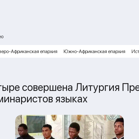
ео
веро-Африканская епархия
Южно-Африканская епархия
Ис
тыре совершена Литургия Пр
минаристов языках