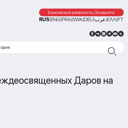
Банковские реквизиты Экзархата
RUS
ENG
FRA
SWA
DEU
عرب
ΕΛΛ
PT
|
|
|
|
|
|
|
тория
еждеосвященных Даров на