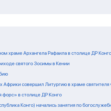
ом храме Архангела Рафаила в столице ДР Конг
риходе святого Зосимы в Кении
мбию
рх Африки совершил Литургию в храме святител
 форс» в столице ДР Конго
еспублика Конго) начались занятия по богослужеб