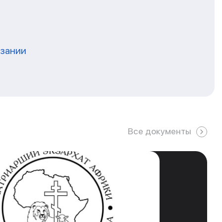
нзании
Все документы