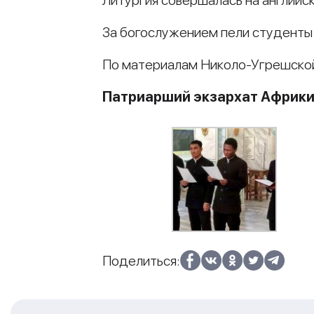
Литургия совершалась на английск
За богослужением пели студенты 
По материалам Николо-Угрешско
Патриарший экзархат Африк
Поделиться: