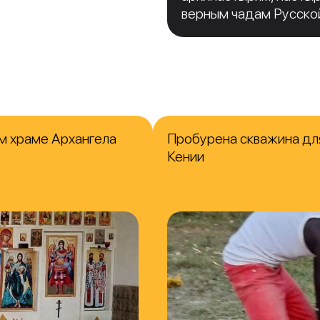
верным чадам Русско
м храме Архангела
Пробурена скважина для
Кении