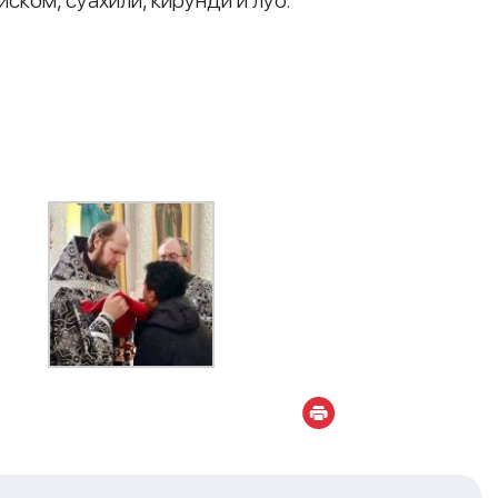
ском, суахили, кирунди и луо.