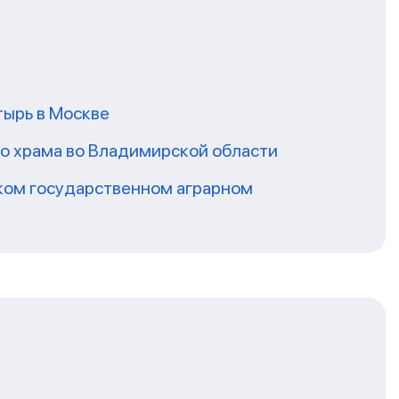
ырь в Москве
го храма во Владимирской области
ском государственном аграрном