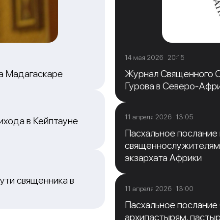
14 мая 2026 20:15
на Мадагаскаре
Журнал Священного С
Гурова в Северо-Афр
11 апреля 2026 13:05
ихода в Кейптауне
Пасхальное послание
священнослужителям
экзархата Африки
ути священника в
11 апреля 2026 13:00
Пасхальное послание
архипастырям, пасты