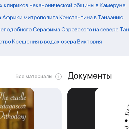
их клириков неканонической общины в Камеруне
а Африки митрополита Константина в Танзанию
реподобного Серафима Саровского на севере Та
ство Крещения в водах озера Виктория
Документы
Все материалы