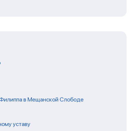
о
я Филиппа в Мещанской Слободе
ному уставу