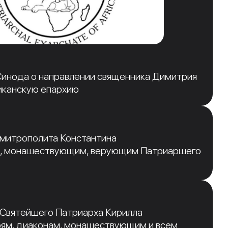
инода о направлении священника Димитрия
иканскую епархию
 митрополита Константина
, монашествующим, верующим Патриаршего
 Святейшего Патриарха Кирилла
рям, диаконам, монашествующим и всем