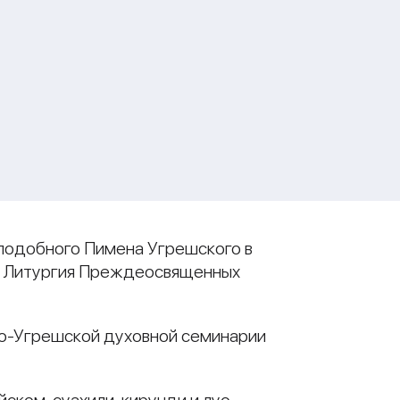
еподобного Пимена Угрешского в
а Литургия Преждеосвященных
ло-Угрешской духовной семинарии