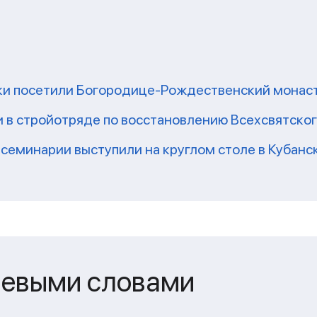
ки посетили Богородице-Рождественский монаст
 в стройотряде по восстановлению Всехсвятско
семинарии выступили на круглом столе в Кубан
чевыми словами