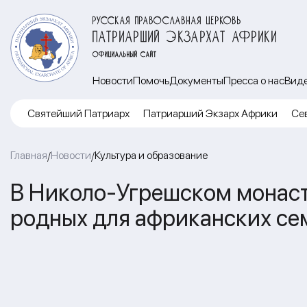
РУССКАЯ ПРАВОСЛАВНАЯ ЦЕРКОВЬ
ПАТРИАРШИЙ ЭКЗАРХАТ АФРИКИ
ОФИЦИАЛЬНЫЙ САЙТ
Новости
Помочь
Документы
Пресса о нас
Вид
Cвятейший Патриарх
Патриарший Экзарх Африки
Се
Главная
Новости
Культура и образование
/
/
В Николо-Угрешском монас
родных для африканских се