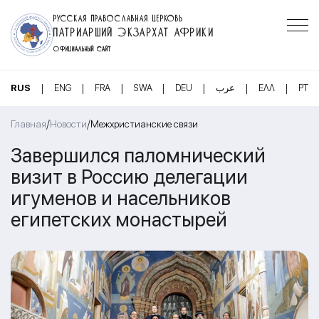
РУССКАЯ ПРАВОСЛАВНАЯ ЦЕРКОВЬ
ПАТРИАРШИЙ ЭКЗАРХАТ АФРИКИ
ОФИЦИАЛЬНЫЙ САЙТ
|
|
|
|
|
|
|
RUS
ENG
FRA
SWA
DEU
عرب
ΕΛΛ
PT
/
/
Главная
Новости
Межхристианские связи
Завершился паломнический
визит в Россию делегации
игуменов и насельников
египетских монастырей