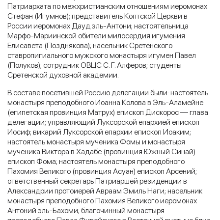
Патриархата по межхристианским отношениям иеромонах
Стефан (Игумнов); представитель Коптской Церкви в
России иеромонах Дауд эль-Антони; настоятельница
Марфо-Мариинской обители милосердия игумения
Елисавета (Позднякова); насельник Сретенского
ставропигиального мужского монастыря игумен Павел
(Полуков); сотрудник ОВЦС С. Г. Алферов; студенты
Сретенской духовной академии.
В составе посетившей Россию делегации были: настоятель
монастыря преподобного Иоанна Колова в Эль-Аламейне
(египетская провинция Матрух) епископ Дискорос — глава
делегации; управляющий Луксорской епархией епископ
Иосиф; викарий Луксорской епархии епископ Иоаким;
настоятель монастыря мученика Фомы и монастыря
мученика Виктора в Хадабе (провинция Южный Синай)
епископ Фома; настоятель монастыря преподобного
Пахомия Великого (провинция Асуан) епископ Арсений;
ответственный секретарь Патриаршей резиденции в
Александрии протоиерей Авраам Эмиль Наги; насельник
монастыря преподобного Пахомия Великого иеромонах
Антоний эль-Бахоми; благочинный монастыря