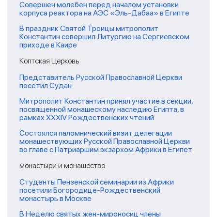
Совершен молебен перед началом установки
корпуса реактора на АЭС «Эль-Дабаа» в Египте
В праздник Святой Троицы митрополит
Константин совершил Литургию на Сергиевском
приходе в Каире
Коптская Церковь
Представитель Русской Православной Церкви
посетил Судан
Митрополит Константин принял участие в секции,
посвященной монашескому наследию Египта, в
рамках XXXIV Рождественских чтений
Состоялся паломнический визит делегации
монашествующих Русской Православной Церкви
во главе с Патриаршим экзархом Африки в Египет
монастыри и монашество
Студенты Пензенской семинарии из Африки
посетили Богородице-Рождественский
монастырь в Москве
В Неделю святых жен-мироносиц члены