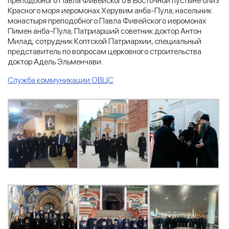
преподобного Павла Фивейского в Восточной пустыне близ
Красного моря иеромонах Херувим анба-Пула; насельник
монастыря преподобного Павла Фивейского иеромонах
Пимен анба-Пула; Патриарший советник доктор Антон
Милад; сотрудник Коптской Патриархии, специальный
представитель по вопросам церковного строительства
доктор Адель Эльменчави.
Служба коммуникации ОВЦС