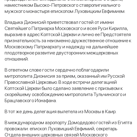
наместником Высоко-Петровского ставропигиального
мужского монастыря епископом Луховицким Евфимием.
Владыка Дионисий приветствовал гостей от имени
Святейшего Патриарха Московского и всея Руси Кирилла,
выразив в адрес Коптской Церкви и лично ее Предстоятеля
признательность за неизменно дружественное отношение к
Московскому Патриархату и надежду на дальнейшее
плодотворное развитие двусторонних межцерковных
отношений.
В ответном слове гости сердечно поблагодарили
митрополита Дионисия за прием, оказанный им Русской
Православной Церковью. В ходе встречи делегацией
Коптской Церкви было сделано заявление с призывом к
скорейшему освобождению митрополита Тульчинского и
Брацлавского Ионафана.
В тот же день делегация вылетела из Москвы в Каир.
В международном аэропорту Домодедово гостей из Египта
провожали: епископ Луховицкий Евфимий; секретарь
Отдела внешних церковных связей Московского