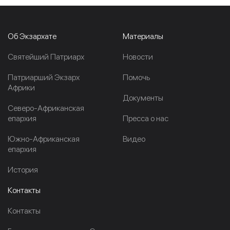
Об Экзархате
Материалы
Cвятейший Патриарх
Новости
Патриарший Экзарх
Помочь
Африки
Документы
Северо-Африканская
епархия
Пресса о нас
Южно-Африканская
Видео
епархия
История
Контакты
Контакты