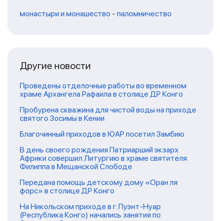
монастыри и монашество
-
паломничество
Другие новости
Проведены отделочные работы во временном
храме Архангела Рафаила в столице ДР Конго
Пробурена скважина для чистой воды на приходе
святого Зосимы в Кении
Благочинный приходов в ЮАР посетил Замбию
В день своего рождения Патриарший экзарх
Африки совершил Литургию в храме святителя
Филиппа в Мещанской Слободе
Передана помощь детскому дому «Оран ля
форс» в столице ДР Конго
На Никольском приходе в г. Пуэнт-Нуар
(Республика Конго) начались занятия по