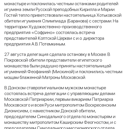
монастыре и поклонилась честным останками родителей
игумена земли Русской преподобных Кирилла и Марии.
Гостей тепло приветствовали настоятельница Хотьковской
обители игумения Олимпиада (Баранова) с сестрами. На
территории Художественно-производственного
предприятия «Софрино» состоялась встреча
представителей Коптской Церкви с и.о. директора
предприятия А.В. Потемкиным.
27 августа делегация сделала остановку в Москве. В
Покровской обители представители египетского
монашества были радушно приняты настоятельницей
игуменией Феофанией (Мискиной) и поклонились честным
мощам блаженной Матроны Московской.
В Донском ставропигиальном мужском монастыре
состоялась встреча делегации с управляющим делами
Московской Патриархии, первым викарием Патриарха
Московского и всея Руси митрополитом Воскресенским
Дионисием, с наместником Донской обители,
председателем Синодального отдела по монастырям и
монашеству митрополитом Каширским Феогностом, и с
председателем Синодального миссионерского отдела,