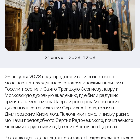
31 августа 2023 12:03
26 августа 2023 года представители египетского
монашества, находящиеся с паломническим визитом в
России, посетили Свято-Троицкую Сергиеву лавру и
Московскую духовную академию, где были радушно
приняты наместником Лавры и ректором Московских
духовных школ епископом Сергиево-Посадским и
Дмитровским Кириллом. Паломники помолились у раки с
мощами преподобного Сергия Радонежского, почитаемого
многими верующими в Древних Восточных Церквах.
В этот же день делегация побывала в Покровском Хотькове