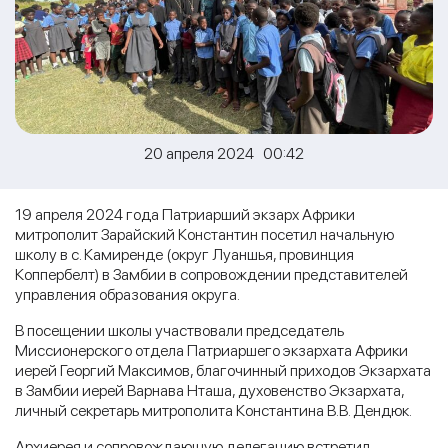
20 апреля 2024 00:42
19 апреля 2024 года Патриарший экзарх Африки
митрополит Зарайский Константин посетил начальную
школу в с. Камиренде (округ Луаншья, провинция
Коппербелт) в Замбии в сопровождении представителей
управления образования округа.
В посещении школы участвовали председатель
Миссионерского отдела Патриаршего экзархата Африки
иерей Георгий Максимов, благочинный приходов Экзархата
в Замбии иерей Варнава Нташа, духовенство Экзархата,
личный секретарь митрополита Константина В.В. Дендюк.
Архиерея и сопровождающую делегацию встретил