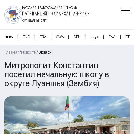
РУССКАЯ ПРАВОСЛАВНАЯ ЦЕРКОВЬ
ПАТРИАРШИЙ ЭКЗАРХАТ АФРИКИ
ОФИЦИАЛЬНЫЙ САЙТ
|
|
|
|
|
|
|
RUS
ENG
FRA
SWA
DEU
عرب
ΕΛΛ
PT
/
/
Главная
Новости
Экзарх
Митрополит Константин
посетил начальную школу в
округе Луаншья (Замбия)