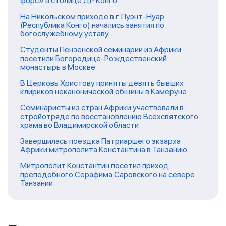
форс» в столице ДР Конго
На Никольском приходе в г. Пуэнт-Нуар
(Республика Конго) начались занятия по
богослужебному уставу
Студенты Пензенской семинарии из Африки
посетили Богородице-Рождественский
монастырь в Москве
В Церковь Христову приняты девять бывших
клириков неканонической общины в Камеруне
Семинаристы из стран Африки участвовали в
стройотряде по восстановлению Всехсвятского
храма во Владимирской области
Завершилась поездка Патриаршего экзарха
Африки митрополита Константина в Танзанию
Митрополит Константин посетил приход
преподобного Серафима Саровского на севере
Танзании