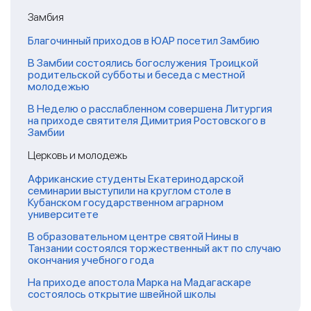
Замбия
Благочинный приходов в ЮАР посетил Замбию
В Замбии состоялись богослужения Троицкой
родительской субботы и беседа с местной
молодежью
В Неделю о расслабленном совершена Литургия
на приходе святителя Димитрия Ростовского в
Замбии
Церковь и молодежь
Африканские студенты Екатеринодарской
семинарии выступили на круглом столе в
Кубанском государственном аграрном
университете
В образовательном центре святой Нины в
Танзании состоялся торжественный акт по случаю
окончания учебного года
На приходе апостола Марка на Мадагаскаре
состоялось открытие швейной школы