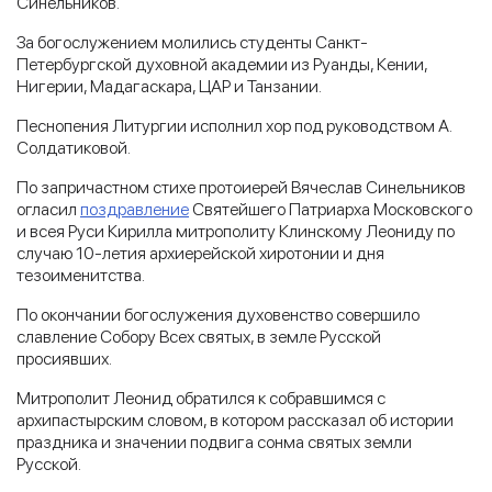
Синельников.
За богослужением молились студенты Санкт-
Петербургской духовной академии из Руанды, Кении,
Нигерии, Мадагаскара, ЦАР и Танзании.
Песнопения Литургии исполнил хор под руководством А.
Солдатиковой.
По запричастном стихе протоиерей Вячеслав Синельников
огласил
поздравление
Святейшего Патриарха Московского
и всея Руси Кирилла митрополиту Клинскому Леониду по
случаю 10-летия архиерейской хиротонии и дня
тезоименитства.
По окончании богослужения духовенство совершило
славление Собору Всех святых, в земле Русской
просиявших.
Митрополит Леонид обратился к собравшимся с
архипастырским словом, в котором рассказал об истории
праздника и значении подвига сонма святых земли
Русской.