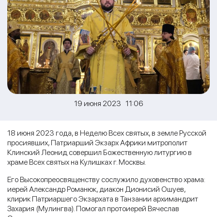
19 июня 2023 11:06
18 июня 2023 года, в Неделю Всех святых, в земле Русской
просиявших, Патриарший Экзарх Африки митрополит
Клинский Леонид совершил Божественную литургию в
храме Всех святых на Кулишках г. Москвы.
Его Высокопреосвященству сослужило духовенство храма:
иерей Александр Романюк, диакон Дионисий Ошуев,
клирик Патриаршего Экзархата в Танзании архимандрит
Захария (Мулингва). Помогал протоиерей Вячеслав