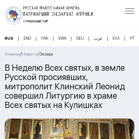
РУССКАЯ ПРАВОСЛАВНАЯ ЦЕРКОВЬ
ПАТРИАРШИЙ ЭКЗАРХАТ АФРИКИ
ОФИЦИАЛЬНЫЙ САЙТ
|
|
|
|
|
|
|
RUS
ENG
FRA
SWA
DEU
عرب
ΕΛΛ
PT
/
/
Главная
Новости
Экзарх
В Неделю Всех святых, в земле
Русской просиявших,
митрополит Клинский Леонид
совершил Литургию в храме
Всех святых на Кулишках