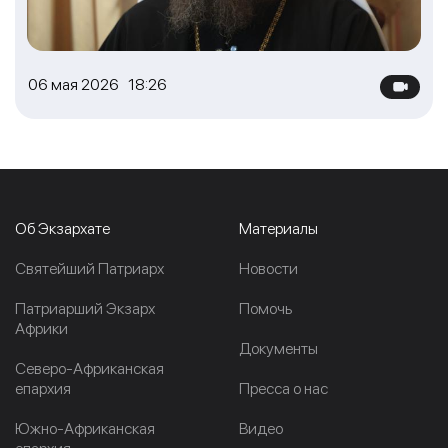
06 мая 2026 18:26
Об Экзархате
Материалы
Cвятейший Патриарх
Новости
Патриарший Экзарх
Помочь
Африки
Документы
Северо-Африканская
епархия
Пресса о нас
Южно-Африканская
Видео