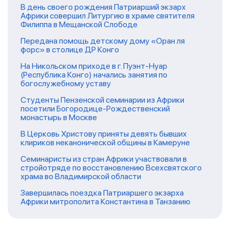
В день своего рождения Патриарший экзарх
Африки совершил Литургию в храме святителя
Филиппа в Мещанской Слободе
Передана помощь детскому дому «Оран ля
форс» в столице ДР Конго
На Никольском приходе в г. Пуэнт-Нуар
(Республика Конго) начались занятия по
богослужебному уставу
Студенты Пензенской семинарии из Африки
посетили Богородице-Рождественский
монастырь в Москве
В Церковь Христову приняты девять бывших
клириков неканонической общины в Камеруне
Семинаристы из стран Африки участвовали в
стройотряде по восстановлению Всехсвятского
храма во Владимирской области
Завершилась поездка Патриаршего экзарха
Африки митрополита Константина в Танзанию