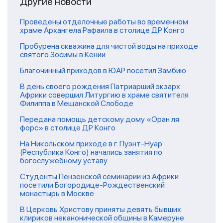
Другие новости
Проведены отделочные работы во временном
храме Архангела Рафаила в столице ДР Конго
Пробурена скважина для чистой воды на приходе
святого Зосимы в Кении
Благочинный приходов в ЮАР посетил Замбию
В день своего рождения Патриарший экзарх
Африки совершил Литургию в храме святителя
Филиппа в Мещанской Слободе
Передана помощь детскому дому «Оран ля
форс» в столице ДР Конго
На Никольском приходе в г. Пуэнт-Нуар
(Республика Конго) начались занятия по
богослужебному уставу
Студенты Пензенской семинарии из Африки
посетили Богородице-Рождественский
монастырь в Москве
В Церковь Христову приняты девять бывших
клириков неканонической общины в Камеруне