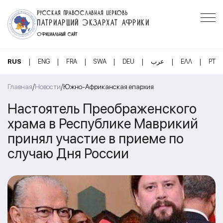
РУССКАЯ ПРАВОСЛАВНАЯ ЦЕРКОВЬ
ПАТРИАРШИЙ ЭКЗАРХАТ АФРИКИ
ОФИЦИАЛЬНЫЙ САЙТ
|
|
|
|
|
|
|
RUS
ENG
FRA
SWA
DEU
عرب
ΕΛΛ
PT
/
/
Главная
Новости
Южно-Африканская епархия
Настоятель Преображенского
храма в Республике Маврикий
принял участие в приеме по
случаю Дня России