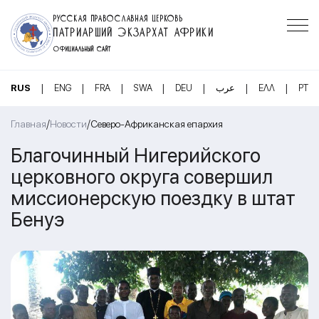
РУССКАЯ ПРАВОСЛАВНАЯ ЦЕРКОВЬ
ПАТРИАРШИЙ ЭКЗАРХАТ АФРИКИ
ОФИЦИАЛЬНЫЙ САЙТ
|
|
|
|
|
|
|
RUS
ENG
FRA
SWA
DEU
عرب
ΕΛΛ
PT
/
/
Главная
Новости
Северо-Африканская епархия
Благочинный Нигерийского
церковного округа совершил
миссионерскую поездку в штат
Бенуэ