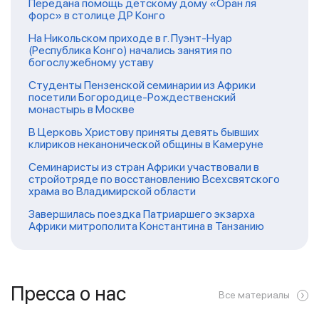
Передана помощь детскому дому «Оран ля
форс» в столице ДР Конго
На Никольском приходе в г. Пуэнт-Нуар
(Республика Конго) начались занятия по
богослужебному уставу
Студенты Пензенской семинарии из Африки
посетили Богородице-Рождественский
монастырь в Москве
В Церковь Христову приняты девять бывших
клириков неканонической общины в Камеруне
Семинаристы из стран Африки участвовали в
стройотряде по восстановлению Всехсвятского
храма во Владимирской области
Завершилась поездка Патриаршего экзарха
Африки митрополита Константина в Танзанию
Пресса о нас
Все материалы