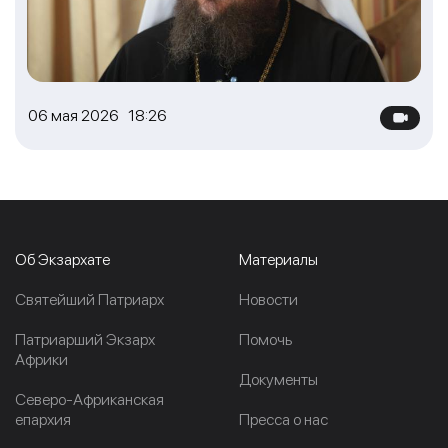
06 мая 2026 18:26
Об Экзархате
Материалы
Cвятейший Патриарх
Новости
Патриарший Экзарх
Помочь
Африки
Документы
Северо-Африканская
епархия
Пресса о нас