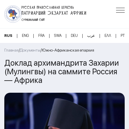
РУССКАЯ ПРАВОСЛАВНАЯ ЦЕРКОВЬ
ПАТРИАРШИЙ ЭКЗАРХАТ АФРИКИ
ОФИЦИАЛЬНЫЙ САЙТ
|
|
|
|
|
|
|
RUS
ENG
FRA
SWA
DEU
عرب
ΕΛΛ
PT
/
/
Главная
Документы
Южно-Африканская епархия
Доклад архимандрита Захарии
(Мулингвы) на саммите Россия
— Африка