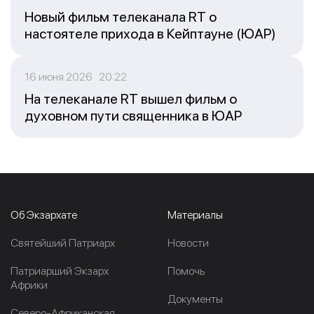
Новый фильм телеканала RT о
настоятеле прихода в Кейптауне (ЮАР)
16 июня 2026 20:22
На телеканале RT вышел фильм о
духовном пути священника в ЮАР
Об Экзархате
Материалы
Cвятейший Патриарх
Новости
Патриарший Экзарх
Помочь
Африки
Документы
Северо-Африканская