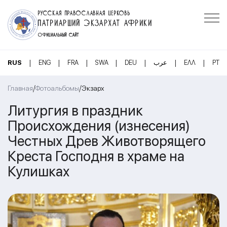
РУССКАЯ ПРАВОСЛАВНАЯ ЦЕРКОВЬ
ПАТРИАРШИЙ ЭКЗАРХАТ АФРИКИ
ОФИЦИАЛЬНЫЙ САЙТ
|
|
|
|
|
|
|
RUS
ENG
FRA
SWA
DEU
عرب
ΕΛΛ
PT
/
/
Главная
Фотоальбомы
Экзарх
Литургия в праздник
Происхождения (изнесения)
Честных Древ Животворящего
Креста Господня в храме на
Кулишках