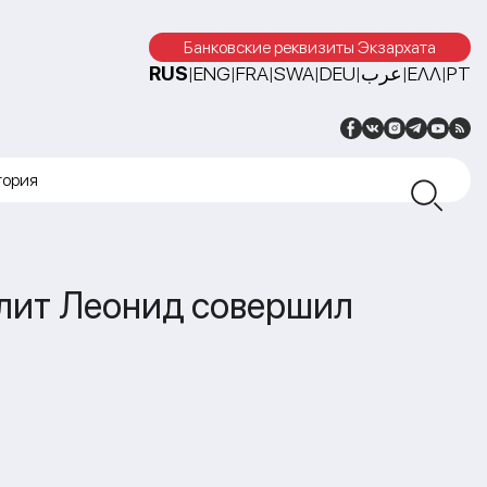
Банковские реквизиты Экзархата
RUS
ENG
FRA
SWA
DEU
عرب
ΕΛΛ
PT
|
|
|
|
|
|
|
тория
олит Леонид совершил