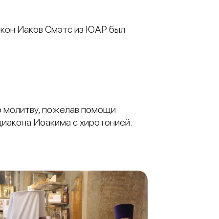
акон Иаков Смэтс из ЮАР был
ю молитву, пожелав помощи
диакона Иоакима с хиротонией.