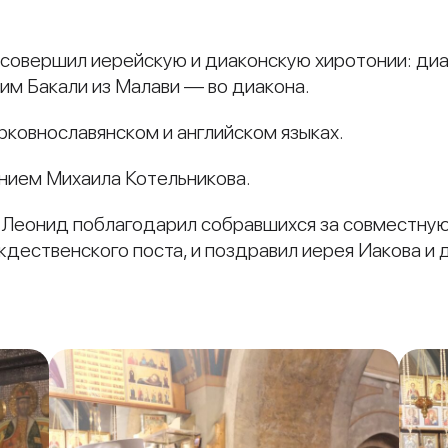
 совершил иерейскую и диаконскую хиротонии: ди
им Бакали из Малави — во диакона.
ковнославянском и английском языках.
ением Михаила Котельникова.
 Леонид поблагодарил собравшихся за совместну
дественского поста, и поздравил иерея Иакова и 