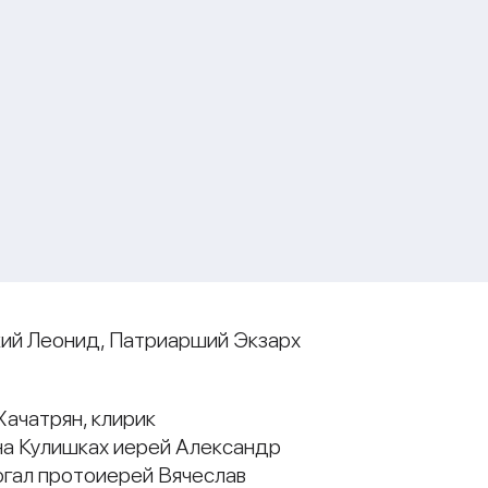
ский Леонид, Патриарший Экзарх
ачатрян, клирик
на Кулишках иерей Александр
огал протоиерей Вячеслав