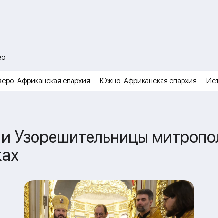
ео
веро-Африканская епархия
Южно-Африканская епархия
Ис
сии Узорешительницы митроп
ках