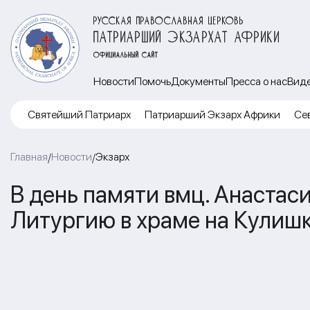
РУССКАЯ ПРАВОСЛАВНАЯ ЦЕРКОВЬ
ПАТРИАРШИЙ ЭКЗАРХАТ АФРИКИ
ОФИЦИАЛЬНЫЙ САЙТ
Новости
Помочь
Документы
Пресса о нас
Вид
Cвятейший Патриарх
Патриарший Экзарх Африки
Се
Главная
Новости
Экзарх
/
/
В день памяти вмц. Анаста
Литургию в храме на Кулиш