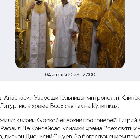
04 января 2023 22:00
вмц. Анастасии Узорешительницы, митрополит Клин
итургию в храме Всех святых на Кулишках.
или: клирик Курской епархии протоиерей Тигрий Х
Рафаил Де Консейсао, клирики храма Всех святых 
в, диакон Дионисий Ошуев. За богослужением пом